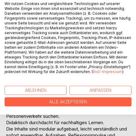
Wir nutzen Cookies und vergleichbare Technologien auf unserer
Website. Einige von ihnen sind essenziell und technisch notwendig.
Daneben verwenden wir Analysemethoden (z. B. Cookies oder
Fingerprints sowie serverseitiges Tracking), um zu messen, wie häufig
unsere Seite besucht und wie sie genutzt wird. Wir verwenden
Trackingtechnologien zu Marketingzwecken und setzen hierzu
serverseitiges Tracking sowie auch Drittanbieter ein, wodurch ggf.
BESCHREIBUNG
geräteübergreifend Cookies, Fingerprints, Tracking-Pixel, IP-Adressen
sowie gehashte E-Mail-Adressen genutzt werden. Auf unserer Seite
betten wir zudem Drittinhalte von anderen Anbietern ein (Video-
ÖPNV verstehen. ÖPNV gestalten.
Plattformen). Wir haben auf die weitere Datenverarbeitung und ein
etwaiges Tracking durch den Drittanbieter keinen Einfluss. Mit deiner
Praxisnah. Verständlich. Direkt aus dem ÖPNV-Alltag.
Einstellung willigst du in die oben beschriebenen Vorgänge ein. Du
Dieses Lehr- und Arbeitsbuch vermittelt grundlegendes
kannst deine Einwilligung (z. B. im Footer unter „Privacy-Einstellungen“)
und weiterführendes Fachwissen des Öffentlichen
jederzeit mit Wirkung für die Zukunft widerrufen. (
BoD-Impressum
)
Personennahverkehrs klar strukturiert, praxisnah und
didaktisch durchdacht. Es verbindet Grundlagen, Planung,
Betrieb und Zukunftsthemen zu einem verständlichen
ABLEHNEN
ANPASSEN
Gesamtbild und richtet sich an Auszubildende,
ALLE AKZEPTIEREN
Quereinsteiger*innen, Fachkräfte, und alle, die ein solides
Fundament für ihre berufliche Entwicklung im
Personenverkehr suchen.
Didaktisch durchdacht für nachhaltiges Lernen.
Die Inhalte sind modular aufgebaut, leicht verständlich und
sofort anwendbar. Aufgaben, Reflexionsimpulse und