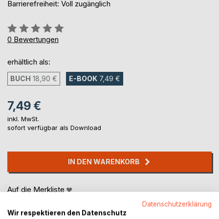
Barrierefreiheit: Voll zugänglich
Bewertung::
0%
0
Bewertungen
erhältlich als:
BUCH
18,90 €
E-BOOK
7,49 €
7,49 €
inkl. MwSt.
sofort verfügbar als Download
IN DEN WARENKORB
Auf die Merkliste
Titel bewerten
Datenschutzerklärung
Wir respektieren den Datenschutz