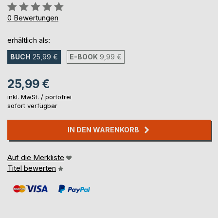
Bewertung::
0%
0
Bewertungen
erhältlich als:
BUCH
25,99 €
E-BOOK
9,99 €
25,99 €
inkl. MwSt. /
portofrei
sofort verfügbar
IN DEN WARENKORB
Auf die Merkliste
Titel bewerten