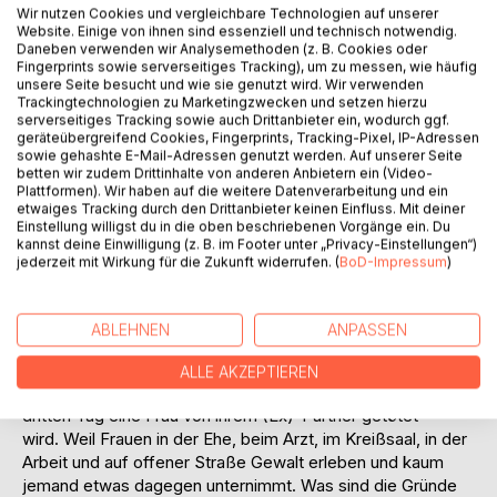
Wir nutzen Cookies und vergleichbare Technologien auf unserer
schließlich doch befreien konnte und mit ihren Kindern
Website. Einige von ihnen sind essenziell und technisch notwendig.
Schutz im Frauenhaus fand.
Daneben verwenden wir Analysemethoden (z. B. Cookies oder
Die Autorin bezieht sich auch auf den sozialen Kontext. Sie
Fingerprints sowie serverseitiges Tracking), um zu messen, wie häufig
unsere Seite besucht und wie sie genutzt wird. Wir verwenden
legt den Finger in die Wunde und sagt deutlich: Die
Trackingtechnologien zu Marketingzwecken und setzen hierzu
deutsche Justiz hat versagt. Es gab keine hilfreiche
serverseitiges Tracking sowie auch Drittanbieter ein, wodurch ggf.
Unterstützung, und die Täter wurden nicht zur
geräteübergreifend Cookies, Fingerprints, Tracking-Pixel, IP-Adressen
sowie gehashte E-Mail-Adressen genutzt werden. Auf unserer Seite
Rechenschaft gezogen. Wegen der Untätigkeit der
betten wir zudem Drittinhalte von anderen Anbietern ein (Video-
staatlichen Institutionen war sie ständig der Gewalt
Plattformen). Wir haben auf die weitere Datenverarbeitung und ein
ausgesetzt. Es gab auch damals Gesetze zum Schutz
etwaiges Tracking durch den Drittanbieter keinen Einfluss. Mit deiner
Einstellung willigst du in die oben beschriebenen Vorgänge ein. Du
gewaltbetroffener Kinder und Frauen, die jedoch nicht
kannst deine Einwilligung (z. B. im Footer unter „Privacy-Einstellungen“)
angewandt wurden. Diese Männer waren extrem kriminell
jederzeit mit Wirkung für die Zukunft widerrufen. (
BoD-Impressum
)
und entgingen ihrer gesetzlichen Bestrafung, während ihre
Opfer ein Leben lang unter den Folgen der Gewalt gelitten
haben.
ABLEHNEN
ANPASSEN
Die Autorin ist keine Ausnahme, aber sie ist wütend und will
ALLE AKZEPTIEREN
die Öffentlichkeit wachrütteln, weil in Deutschland jeden
dritten Tag eine Frau von ihrem (Ex)-Partner getötet
wird. Weil Frauen in der Ehe, beim Arzt, im Kreißsaal, in der
Arbeit und auf offener Straße Gewalt erleben und kaum
jemand etwas dagegen unternimmt. Was sind die Gründe