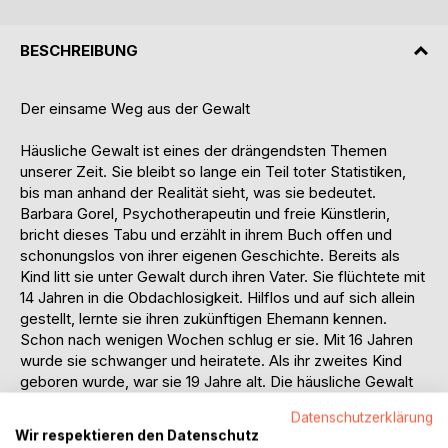
BESCHREIBUNG
Der einsame Weg aus der Gewalt
Häusliche Gewalt ist eines der drängendsten Themen
unserer Zeit. Sie bleibt so lange ein Teil toter Statistiken,
bis man anhand der Realität sieht, was sie bedeutet.
Barbara Gorel, Psychotherapeutin und freie Künstlerin,
bricht dieses Tabu und erzählt in ihrem Buch offen und
schonungslos von ihrer eigenen Geschichte. Bereits als
Kind litt sie unter Gewalt durch ihren Vater. Sie flüchtete mit
14 Jahren in die Obdachlosigkeit. Hilflos und auf sich allein
gestellt, lernte sie ihren zukünftigen Ehemann kennen.
Schon nach wenigen Wochen schlug er sie. Mit 16 Jahren
wurde sie schwanger und heiratete. Als ihr zweites Kind
geboren wurde, war sie 19 Jahre alt. Die häusliche Gewalt
nahm stetig zu und bedrohte auch das Leben ihrer Kinder.
Datenschutzerklärung
Die Psychotherapeutin analysiert ihr Verhalten, das ihr lange
Wir respektieren den Datenschutz
Zeit die Trennung erschwerte. Sie schildert, wie sie sich