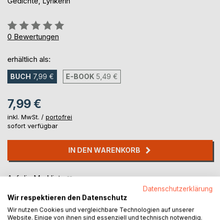
Gedichte, Lyrikerin
Bewertung::
0%
0
Bewertungen
erhältlich als:
BUCH
7,99 €
E-BOOK
5,49 €
7,99 €
inkl. MwSt. /
portofrei
sofort verfügbar
IN DEN WARENKORB
Auf die Merkliste
Titel bewerten
Datenschutzerklärung
Wir respektieren den Datenschutz
Wir nutzen Cookies und vergleichbare Technologien auf unserer
Website. Einige von ihnen sind essenziell und technisch notwendig.