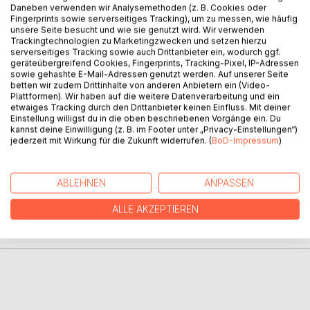
Daneben verwenden wir Analysemethoden (z. B. Cookies oder
Fingerprints sowie serverseitiges Tracking), um zu messen, wie häufig
unsere Seite besucht und wie sie genutzt wird. Wir verwenden
Trackingtechnologien zu Marketingzwecken und setzen hierzu
serverseitiges Tracking sowie auch Drittanbieter ein, wodurch ggf.
BESCHREIBUNG
geräteübergreifend Cookies, Fingerprints, Tracking-Pixel, IP-Adressen
sowie gehashte E-Mail-Adressen genutzt werden. Auf unserer Seite
betten wir zudem Drittinhalte von anderen Anbietern ein (Video-
Plattformen). Wir haben auf die weitere Datenverarbeitung und ein
Die moderne Lyrik wirft einige Rätsel auf. Hier berichtet ein
etwaiges Tracking durch den Drittanbieter keinen Einfluss. Mit deiner
Insider und liefert verblüffende Einsichten.
Einstellung willigst du in die oben beschriebenen Vorgänge ein. Du
kannst deine Einwilligung (z. B. im Footer unter „Privacy-Einstellungen“)
jederzeit mit Wirkung für die Zukunft widerrufen. (
BoD-Impressum
)
AUTOR/IN
ABLEHNEN
ANPASSEN
PRESSESTIMMEN
ALLE AKZEPTIEREN
REZENSIONEN