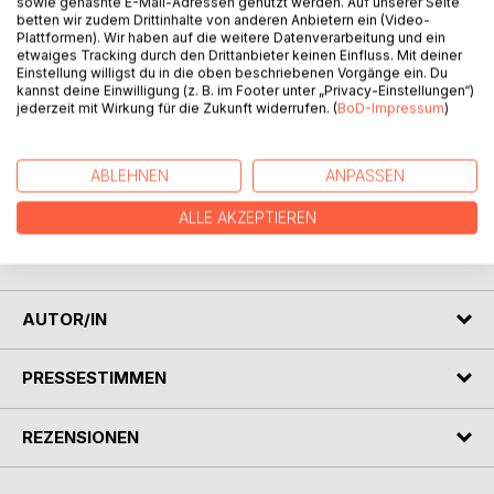
Titel bewerten
sowie gehashte E-Mail-Adressen genutzt werden. Auf unserer Seite
betten wir zudem Drittinhalte von anderen Anbietern ein (Video-
Plattformen). Wir haben auf die weitere Datenverarbeitung und ein
etwaiges Tracking durch den Drittanbieter keinen Einfluss. Mit deiner
Einstellung willigst du in die oben beschriebenen Vorgänge ein. Du
kannst deine Einwilligung (z. B. im Footer unter „Privacy-Einstellungen“)
jederzeit mit Wirkung für die Zukunft widerrufen. (
BoD-Impressum
)
BESCHREIBUNG
ABLEHNEN
ANPASSEN
ALLE AKZEPTIEREN
Die moderne Lyrik wirft einige Rätsel auf. Hier berichtet ein
Insider und liefert verblüffende Einsichten.
AUTOR/IN
PRESSESTIMMEN
REZENSIONEN