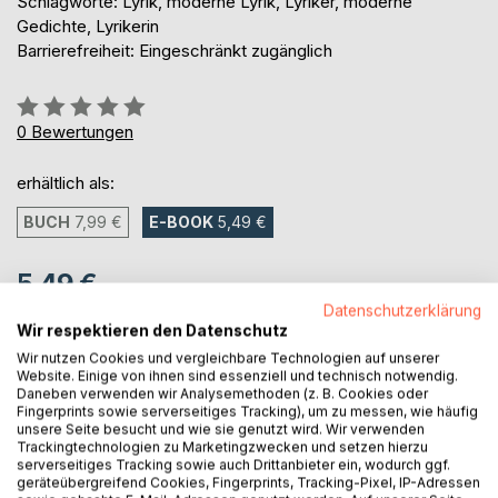
Schlagworte: Lyrik, moderne Lyrik, Lyriker, moderne
Gedichte, Lyrikerin
Barrierefreiheit: Eingeschränkt zugänglich
Bewertung::
0%
0
Bewertungen
erhältlich als:
BUCH
7,99 €
E-BOOK
5,49 €
5,49 €
Datenschutzerklärung
inkl. MwSt.
Wir respektieren den Datenschutz
sofort verfügbar als Download
Wir nutzen Cookies und vergleichbare Technologien auf unserer
Website. Einige von ihnen sind essenziell und technisch notwendig.
Daneben verwenden wir Analysemethoden (z. B. Cookies oder
IN DEN WARENKORB
Fingerprints sowie serverseitiges Tracking), um zu messen, wie häufig
unsere Seite besucht und wie sie genutzt wird. Wir verwenden
Trackingtechnologien zu Marketingzwecken und setzen hierzu
serverseitiges Tracking sowie auch Drittanbieter ein, wodurch ggf.
Auf die Merkliste
geräteübergreifend Cookies, Fingerprints, Tracking-Pixel, IP-Adressen