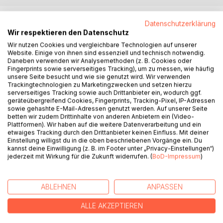
BESCHREIBUNG
Datenschutzerklärung
Wir respektieren den Datenschutz
Wir nutzen Cookies und vergleichbare Technologien auf unserer
Der aus der Eifel stammende Schriftsteller Gregor Brand
Website. Einige von ihnen sind essenziell und technisch notwendig.
nahm seit seinem ersten Lyrikband (Ausschaltversuche.
Daneben verwenden wir Analysemethoden (z. B. Cookies oder
1985) immer wieder die poetische Herausforderung seiner
Fingerprints sowie serverseitiges Tracking), um zu messen, wie häufig
unsere Seite besucht und wie sie genutzt wird. Wir verwenden
Heimat auf originelle Weise an. Neben einigen bisher
Trackingtechnologien zu Marketingzwecken und setzen hierzu
unveröffentlichten Texten fasst der vorliegende
serverseitiges Tracking sowie auch Drittanbieter ein, wodurch ggf.
Gedichtband erstmals die meisten dieser an
geräteübergreifend Cookies, Fingerprints, Tracking-Pixel, IP-Adressen
sowie gehashte E-Mail-Adressen genutzt werden. Auf unserer Seite
unterschiedlichen Orten entstandenen und veröffentlichten
betten wir zudem Drittinhalte von anderen Anbietern ein (Video-
Gedichte zusammen, darunter einige in Moselfränkisch,
Plattformen). Wir haben auf die weitere Datenverarbeitung und ein
seiner eigentlichen Muttersprache. In den Gedichten
etwaiges Tracking durch den Drittanbieter keinen Einfluss. Mit deiner
Einstellung willigst du in die oben beschriebenen Vorgänge ein. Du
werden vielfach persönliche Erinnerungen in Beziehung
kannst deine Einwilligung (z. B. im Footer unter „Privacy-Einstellungen“)
zum verschlungenen Gang der Geschichte gesetzt. Ob mit
jederzeit mit Wirkung für die Zukunft widerrufen. (
BoD-Impressum
)
Ironie und Selbstironie, naturliebend oder philosophisch,
melancholisch oder unbekümmert: Gregor Brands
Eifelgedichte gestalten mit ihrem eigentümlichen Ton und
ABLEHNEN
ANPASSEN
Stil die Literaturlandschaft Eifel unverwechselbar mit.
ALLE AKZEPTIEREN
AUTOR/IN