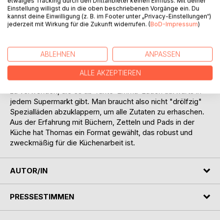
etwaiges Tracking durch den Drittanbieter keinen Einfluss. Mit deiner
haben jeden Tag für die Familie gekocht. Als die Kinder,
Einstellung willigst du in die oben beschriebenen Vorgänge ein. Du
kannst deine Einwilligung (z. B. im Footer unter „Privacy-Einstellungen“)
Tom und Tina, ihre eigenen Familien gründeten, waren
jederzeit mit Wirkung für die Zukunft widerrufen. (
BoD-Impressum
)
diese bewährten Rezepte von zu Hause gefragt. Und so
entstand dieses einzigartige Kochbuch.
Die Rezepte gelingen in jeder Küche, groß oder klein,
ABLEHNEN
ANPASSEN
supertechnisch oder einfach. Ein paar Herdplatten und ein
Backofen sind ausreichend.
ALLE AKZEPTIEREN
Es war uns wichtig, einfache, preiswerte und gute Zutaten
zu verwenden, die es ab Tante-Emma-Laden aufwärts in
jedem Supermarkt gibt. Man braucht also nicht "drölfzig"
Spezialläden abzuklappern, um alle Zutaten zu erhaschen.
Aus der Erfahrung mit Büchern, Zetteln und Pads in der
Küche hat Thomas ein Format gewählt, das robust und
zweckmäßig für die Küchenarbeit ist.
AUTOR/IN
PRESSESTIMMEN