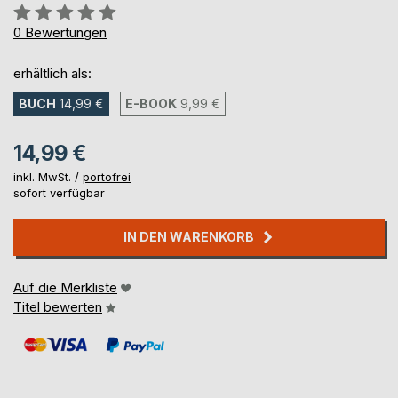
Bewertung::
0%
0
Bewertungen
erhältlich als:
BUCH
14,99 €
E-BOOK
9,99 €
14,99 €
inkl. MwSt. /
portofrei
sofort verfügbar
IN DEN WARENKORB
Auf die Merkliste
Titel bewerten