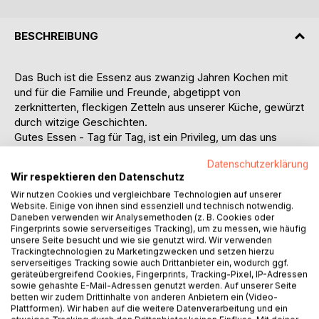
BESCHREIBUNG
Das Buch ist die Essenz aus zwanzig Jahren Kochen mit
und für die Familie und Freunde, abgetippt von
zerknitterten, fleckigen Zetteln aus unserer Küche, gewürzt
durch witzige Geschichten.
Gutes Essen - Tag für Tag, ist ein Privileg, um das uns
unsere Großeltern beneiden würden. Heute sind die
Datenschutzerklärung
Geschäfte voll mit guten Lebensmitteln, und man kann sich
Wir respektieren den Datenschutz
sogar den "Genuss nach Hause bestellen" (aceto-
Wir nutzen Cookies und vergleichbare Technologien auf unserer
dolce.de). Kochen muss man aber immer noch selbst. Die
Website. Einige von ihnen sind essenziell und technisch notwendig.
Frage ist nicht mehr, wie bei den Großeltern: "Wie
Daneben verwenden wir Analysemethoden (z. B. Cookies oder
bekomme ich meine Leute satt?", sondern: "Was soll es
Fingerprints sowie serverseitiges Tracking), um zu messen, wie häufig
unsere Seite besucht und wie sie genutzt wird. Wir verwenden
heute geben?" (Wie lange dauert die Zubereitung? Was
Trackingtechnologien zu Marketingzwecken und setzen hierzu
muss ich einkaufen? Wo gibt es das?)
serverseitiges Tracking sowie auch Drittanbieter ein, wodurch ggf.
Die Alltagsmühle, Kinder und Beruf verkürzen die freie Zeit,
geräteübergreifend Cookies, Fingerprints, Tracking-Pixel, IP-Adressen
um gutes Essen selbst zu kochen. Aus eigener Erfahrung
sowie gehashte E-Mail-Adressen genutzt werden. Auf unserer Seite
betten wir zudem Drittinhalte von anderen Anbietern ein (Video-
wissen wir jedoch, dass es sehr wichtig für eine Familie ist,
Plattformen). Wir haben auf die weitere Datenverarbeitung und ein
gemeinsam zu kochen und zu essen. Petra und Thomas