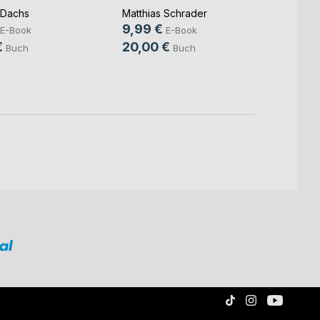
 Dachs
Matthias Schrader
Matthi
9,99 €
9,99
E-Book
E-Book
€
20,00 €
20,0
Buch
Buch