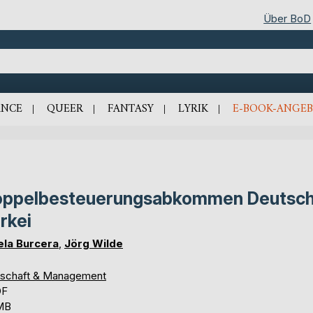
Über BoD
NCE
QUEER
FANTASY
LYRIK
E-BOOK-ANGEB
ppelbesteuerungsabkommen Deutsch
rkei
ela Burcera
,
Jörg Wilde
tschaft & Management
DF
 MB