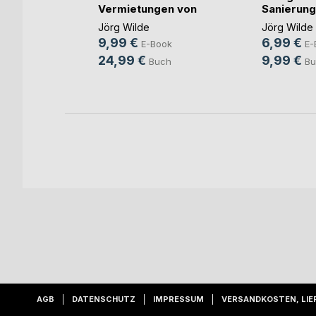
Vermietungen von
Sanierung
tung
Mie(...)
Wohnung
Jörg Wilde
Jörg Wilde
9,99 €
6,99 €
ert
E-Book
E-
24,99 €
9,99 €
ok
Buch
Bu
h
AGB
DATENSCHUTZ
IMPRESSUM
VERSANDKOSTEN, LIE