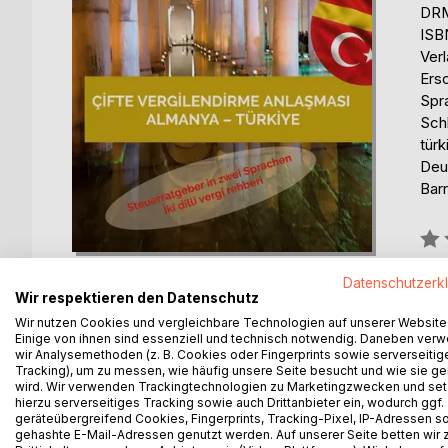
DRM
ISB
Ver
Ers
Spr
Sch
türk
Deut
Barr
Bew
0%
Datenschutzerk
erhä
Wir respektieren den Datenschutz
Wir nutzen Cookies und vergleichbare Technologien auf unserer Website
Einige von ihnen sind essenziell und technisch notwendig. Daneben ver
wir Analysemethoden (z. B. Cookies oder Fingerprints sowie serverseitig
Tracking), um zu messen, wie häufig unsere Seite besucht und wie sie ge
wird. Wir verwenden Trackingtechnologien zu Marketingzwecken und se
hierzu serverseitiges Tracking sowie auch Drittanbieter ein, wodurch ggf.
BESCHREIBUNG
AUTOR/IN
PRESSES
geräteübergreifend Cookies, Fingerprints, Tracking-Pixel, IP-Adressen s
gehashte E-Mail-Adressen genutzt werden. Auf unserer Seite betten wir