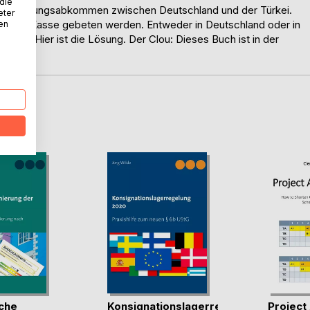
 die
esteuerungsabkommen zwischen Deutschland und der Türkei.
eter
iger zur Kasse gebeten werden. Entweder in Deutschland oder in
nen
Türkei? Hier ist die Lösung. Der Clou: Dieses Buch ist in der
D
che
Konsignationslagerregelung
Project