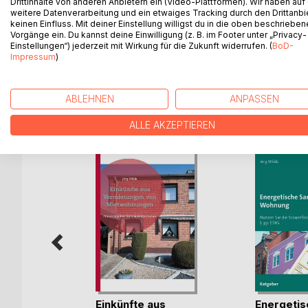
Drittinhalte von anderen Anbietern ein (Video-Plattformen). Wir haben auf
Das erste zweisprachige Fachbuch zum Doppelb
weitere Datenverarbeitung und ein etwaiges Tracking durch den Drittanbi
Das Buch löst die Frage, wo ich als Steuerpflicht
keinen Einfluss. Mit deiner Einstellung willigst du in die oben beschriebe
Vorgänge ein. Du kannst deine Einwilligung (z. B. im Footer unter „Privacy-
der Türkei oder vielleicht in Deutschland oder der 
Einstellungen“) jederzeit mit Wirkung für die Zukunft widerrufen. (
BoD-
deutschen und türkischen Sprache geschrieben.
Impressum
)
ABLEHNEN
ANPASSEN
WEITERE TITEL BEI
Bo
ALLE AKZEPTIEREN
Einkünfte aus
Energetis