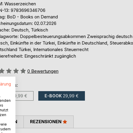
: Wasserzeichen
N-13: 9783696346706
lag: BoD - Books on Demand
cheinungsdatum: 02.07.2026
ache: Deutsch, Türkisch
lagworte: Doppelbesteuerungsabkommen Zweisprachig deutsch
isch, Einkünfte in der Türkei, Einkünfte in Deutschland, Steuera
schland Türkei, Internationales Steuerrecht
ierefreiheit: Eingeschränkt zugänglich
ertung::
0
Bewertungen
lärung
ltlich als:
BUCH
39,99 €
E-BOOK
29,99 €
.
wenden
es
nutzt
tzen
TIMMEN
REZENSIONEN
owie
 zudem