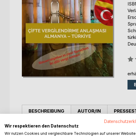
ISB
Ver
Ers
Spr
Sch
türk
Deut
Bew
0%
erhä
BESCHREIBUNG
AUTOR/IN
PRESSES
Datenschutzerk
Wir respektieren den Datenschutz
Das erste zweisprachige Fachbuch zum Doppelb
Das Buch löst die Frage, wo ich als Steuerpflicht
Wir nutzen Cookies und vergleichbare Technologien auf unserer Website