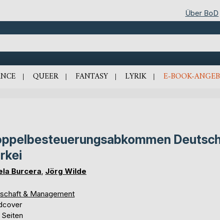
Über BoD
NCE
QUEER
FANTASY
LYRIK
E-BOOK-ANGEB
ppelbesteuerungsabkommen Deutsch
rkei
ela Burcera
,
Jörg Wilde
tschaft & Management
dcover
 Seiten