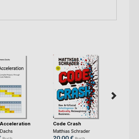
 Acceleration
Code Crash
CODE
 Dachs
Matthias Schrader
Matthi
€
20,00 €
20,0
Buch
Buch