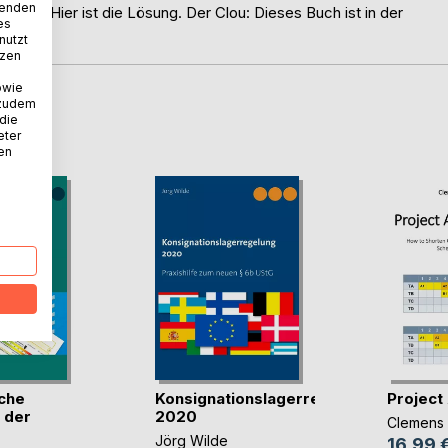
wenden
Türkei? Hier ist die Lösung. Der Clou: Dieses Buch ist in der
es
nutzt
tzen
owie
 zudem
D
 die
eter
nen
che
Konsignationslagerregelung
Project
 der
2020
Clemens
Jörg Wilde
16,99 