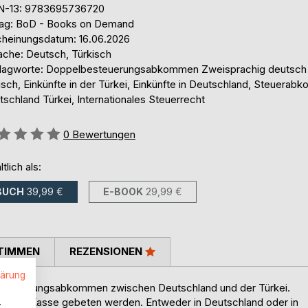
N-13: 9783695736720
lag: BoD - Books on Demand
cheinungsdatum: 16.06.2026
ache: Deutsch, Türkisch
lagworte: Doppelbesteuerungsabkommen Zweisprachig deutsch
isch, Einkünfte in der Türkei, Einkünfte in Deutschland, Steuera
schland Türkei, Internationales Steuerrecht
ertung::
0
Bewertungen
ltlich als:
BUCH
39,99 €
E-BOOK
29,99 €
TIMMEN
REZENSIONEN
lärung
esteuerungsabkommen zwischen Deutschland und der Türkei.
iger zur Kasse gebeten werden. Entweder in Deutschland oder in
.