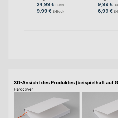
24,99 €
9,99 €
Buch
Bu
ch
9,99 €
6,99 €
E-Book
E-
ook
3D-Ansicht des Produktes (beispielhaft auf 
Hardcover