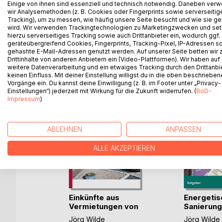
Einige von ihnen sind essenziell und technisch notwendig. Daneben ver
der Türkei oder vielleicht in Deutschland oder der 
wir Analysemethoden (z. B. Cookies oder Fingerprints sowie serverseitig
deutschen und türkischen Sprache geschrieben.
Tracking), um zu messen, wie häufig unsere Seite besucht und wie sie ge
wird. Wir verwenden Trackingtechnologien zu Marketingzwecken und se
hierzu serverseitiges Tracking sowie auch Drittanbieter ein, wodurch ggf.
geräteübergreifend Cookies, Fingerprints, Tracking-Pixel, IP-Adressen s
gehashte E-Mail-Adressen genutzt werden. Auf unserer Seite betten wir
WEITERE TITEL BEI
Bo
Drittinhalte von anderen Anbietern ein (Video-Plattformen). Wir haben auf
weitere Datenverarbeitung und ein etwaiges Tracking durch den Drittanbi
keinen Einfluss. Mit deiner Einstellung willigst du in die oben beschriebe
Vorgänge ein. Du kannst deine Einwilligung (z. B. im Footer unter „Privacy-
Einstellungen“) jederzeit mit Wirkung für die Zukunft widerrufen. (
BoD-
Impressum
)
ABLEHNEN
ANPASSEN
ALLE AKZEPTIEREN
s
Einkünfte aus
Energetis
Vermietungen von
Sanierung
Experts
Mie(...)
Wohnung
Jörg Wilde
Jörg Wilde
sg.)