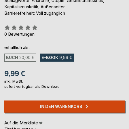
Schlagworte: Anarchie, Utopie, Gesellschaftskritik,
Kapitalismuskritik, Außenseiter
Barrierefreiheit: Voll zugänglich
Bewertung::
0%
0
Bewertungen
erhältlich als:
BUCH
20,00 €
E-BOOK
9,99 €
9,99 €
inkl. MwSt.
sofort verfügbar als Download
IN DEN WARENKORB
Auf die Merkliste