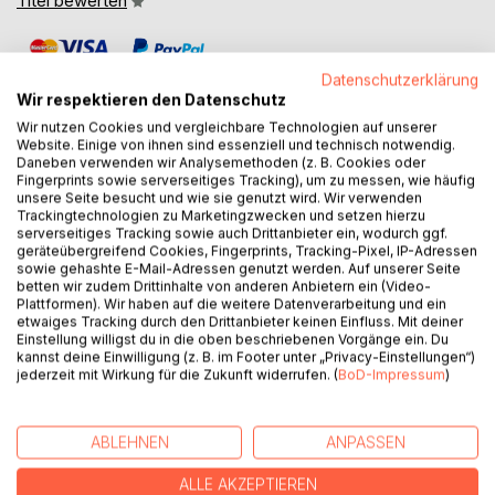
Titel bewerten
Datenschutzerklärung
Wir respektieren den Datenschutz
Wir nutzen Cookies und vergleichbare Technologien auf unserer
Website. Einige von ihnen sind essenziell und technisch notwendig.
Daneben verwenden wir Analysemethoden (z. B. Cookies oder
BESCHREIBUNG
Fingerprints sowie serverseitiges Tracking), um zu messen, wie häufig
unsere Seite besucht und wie sie genutzt wird. Wir verwenden
Trackingtechnologien zu Marketingzwecken und setzen hierzu
Nach Jahrtausenden allgegenwärtiger Manipulation und
serverseitiges Tracking sowie auch Drittanbieter ein, wodurch ggf.
geräteübergreifend Cookies, Fingerprints, Tracking-Pixel, IP-Adressen
gezielter Unterdrückung des Individuums sind die einst
sowie gehashte E-Mail-Adressen genutzt werden. Auf unserer Seite
freien Menschen zu großen Teilen gezähmt und
betten wir zudem Drittinhalte von anderen Anbietern ein (Video-
domestiziert, um nicht zu sagen: Regelrecht
Plattformen). Wir haben auf die weitere Datenverarbeitung und ein
etwaiges Tracking durch den Drittanbieter keinen Einfluss. Mit deiner
zivilisationsverblödet. Sie haben gelernt, auf Kommando
Einstellung willigst du in die oben beschriebenen Vorgänge ein. Du
still zu sitzen, in Reih und Glied zu marschieren, und sich
kannst deine Einwilligung (z. B. im Footer unter „Privacy-Einstellungen“)
widerstandslos den von ihren Vorfahren geschaffenen
jederzeit mit Wirkung für die Zukunft widerrufen. (
BoD-Impressum
)
Gesellschaftsstrukturen unterzuordnen. Und obwohl um sie
herum der Wahnsinn regiert, Millionen von Menschen in
Armut leben und unzählige Jugendliche an der
ABLEHNEN
ANPASSEN
Perspektivlosigkeit ihres Daseins zu Grunde gehen,
ALLE AKZEPTIEREN
glauben viele von ihnen noch immer, in der besten aller