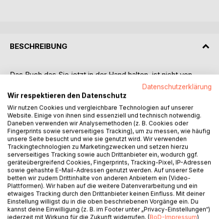
BESCHREIBUNG
Das Buch das Sie jetzt in der Hand halten, ist nicht von
einem Historiker, sondern von einer Architektin verfasst.
Datenschutzerklärung
Obwohl es so scheint als ob die zwei Berufe nicht viele
Wir respektieren den Datenschutz
Gemeinsamkeiten hätten, tangieren sie sich auf einem sehr
Wir nutzen Cookies und vergleichbare Technologien auf unserer
wichtigen Gebiet: Architekturgeschichte.Die Form, die
Website. Einige von ihnen sind essenziell und technisch notwendig.
Daneben verwenden wir Analysemethoden (z. B. Cookies oder
Ausstattung und die Dekoration der Kultgebäude
Fingerprints sowie serverseitiges Tracking), um zu messen, wie häufig
verbildlichen die Theologie der sie dienen. Deren komplexe
unsere Seite besucht und wie sie genutzt wird. Wir verwenden
Analyse kann sogar das Nichtvorhandensein schriftlicher
Trackingtechnologien zu Marketingzwecken und setzen hierzu
serverseitiges Tracking sowie auch Drittanbieter ein, wodurch ggf.
Quellen kompensieren. Viele Denkmäler kann man
geräteübergreifend Cookies, Fingerprints, Tracking-Pixel, IP-Adressen
letztendlich, nur nach Kenntnis der Spiritualität derer die sie
sowie gehashte E-Mail-Adressen genutzt werden. Auf unserer Seite
geschaffen haben, vollständig verstehen. Ein solches
betten wir zudem Drittinhalte von anderen Anbietern ein (Video-
Plattformen). Wir haben auf die weitere Datenverarbeitung und ein
Beispiel ist das Forum und die Säule des Trajan in Rom.
etwaiges Tracking durch den Drittanbieter keinen Einfluss. Mit deiner
Bekanntlich wurden das Forum und die Säule als Huldigung
Einstellung willigst du in die oben beschriebenen Vorgänge ein. Du
des Sieges der Römer über die im Karpatengebiet
kannst deine Einwilligung (z. B. im Footer unter „Privacy-Einstellungen“)
jederzeit mit Wirkung für die Zukunft widerrufen. (
BoD-Impressum
)
angesiedelten Daker errichtet.