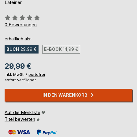
Lateiner
Bewertung::
0%
0
Bewertungen
erhältlich als:
BUCH
29,99 €
E-BOOK
14,99 €
29,99 €
inkl. MwSt. /
portofrei
sofort verfügbar
IN DEN WARENKORB
Auf die Merkliste
Titel bewerten