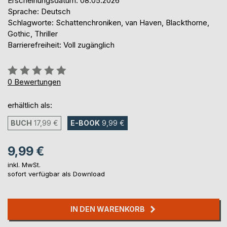
Erscheinungsdatum: 08.05.2026
Sprache: Deutsch
Schlagworte: Schattenchroniken, van Haven, Blackthorne,
Gothic, Thriller
Barrierefreiheit: Voll zugänglich
Bewertung::
0%
0
Bewertungen
erhältlich als:
BUCH
17,99 €
E-BOOK
9,99 €
9,99 €
inkl. MwSt.
sofort verfügbar als Download
IN DEN WARENKORB