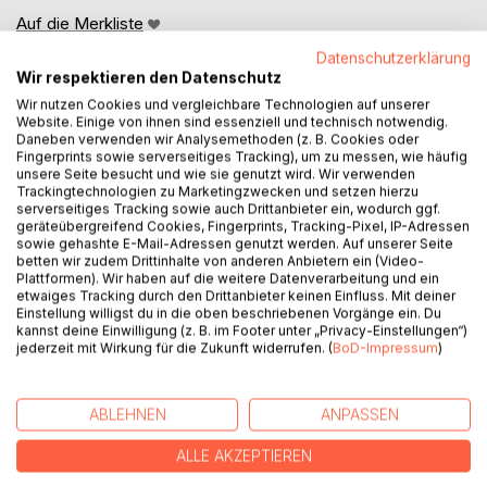
Auf die Merkliste
Titel bewerten
Datenschutzerklärung
Wir respektieren den Datenschutz
Wir nutzen Cookies und vergleichbare Technologien auf unserer
Website. Einige von ihnen sind essenziell und technisch notwendig.
Daneben verwenden wir Analysemethoden (z. B. Cookies oder
Fingerprints sowie serverseitiges Tracking), um zu messen, wie häufig
unsere Seite besucht und wie sie genutzt wird. Wir verwenden
Trackingtechnologien zu Marketingzwecken und setzen hierzu
serverseitiges Tracking sowie auch Drittanbieter ein, wodurch ggf.
BESCHREIBUNG
geräteübergreifend Cookies, Fingerprints, Tracking-Pixel, IP-Adressen
sowie gehashte E-Mail-Adressen genutzt werden. Auf unserer Seite
betten wir zudem Drittinhalte von anderen Anbietern ein (Video-
Helena Blackthorne ist Ermittlerin, scharfzüngig, unbeirrbar
Plattformen). Wir haben auf die weitere Datenverarbeitung und ein
etwaiges Tracking durch den Drittanbieter keinen Einfluss. Mit deiner
und mit einer ausgeprägten Abneigung gegen alles, was
Einstellung willigst du in die oben beschriebenen Vorgänge ein. Du
sich wichtiger macht, als es sein sollte. Leider gilt das auch
kannst deine Einwilligung (z. B. im Footer unter „Privacy-Einstellungen“)
für alte Herrenhäuser, verstörende Spiegel und Fälle, die
jederzeit mit Wirkung für die Zukunft widerrufen. (
BoD-Impressum
)
sich nicht an die Regeln der Wirklichkeit halten.
Als sie in Blackthorne House den rätselhaften Tod eines
ABLEHNEN
ANPASSEN
Nachlassverwalters untersucht, stößt sie auf ein düsteres
ALLE AKZEPTIEREN
Geheimnis aus verschwundenen Kindern, beschlagenem
Glas, verborgenen Räumen und alten Bindungen, die nie