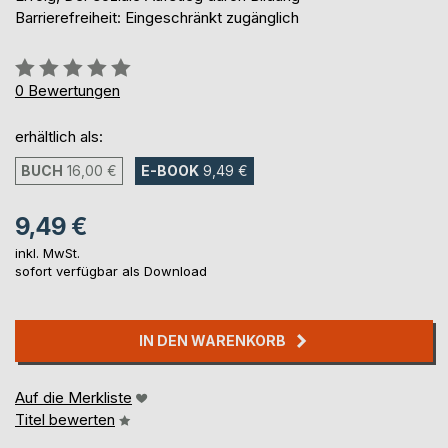
Barrierefreiheit: Eingeschränkt zugänglich
Bewertung::
0%
0
Bewertungen
erhältlich als:
BUCH
16,00 €
E-BOOK
9,49 €
9,49 €
inkl. MwSt.
sofort verfügbar als Download
IN DEN WARENKORB
Auf die Merkliste
Titel bewerten