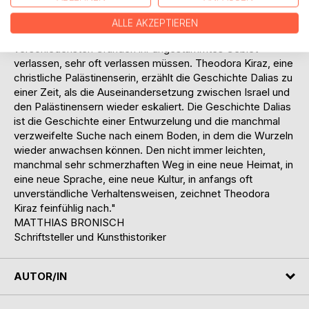
"Es scheint unsere Zeit zu sein, und doch ist es wohl alle
ALLE AKZEPTIEREN
Zeit so gewesen, dass Menschen aus den
verschiedensten Gründen ihr angestammtes Gebiet
verlassen, sehr oft verlassen müssen. Theodora Kiraz, eine
christliche Palästinenserin, erzählt die Geschichte Dalias zu
einer Zeit, als die Auseinandersetzung zwischen Israel und
den Palästinensern wieder eskaliert. Die Geschichte Dalias
ist die Geschichte einer Entwurzelung und die manchmal
verzweifelte Suche nach einem Boden, in dem die Wurzeln
wieder anwachsen können. Den nicht immer leichten,
manchmal sehr schmerzhaften Weg in eine neue Heimat, in
eine neue Sprache, eine neue Kultur, in anfangs oft
unverständliche Verhaltensweisen, zeichnet Theodora
Kiraz feinfühlig nach."
MATTHIAS BRONISCH
Schriftsteller und Kunsthistoriker
AUTOR/IN