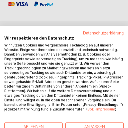
Datenschutzerklärung
BESCHREIBUNG
Wir respektieren den Datenschutz
Wir nutzen Cookies und vergleichbare Technologien auf unserer
Website. Einige von ihnen sind essenziell und technisch notwendig.
Dalia wächst in Bethlehem auf, wo sie in ein deutsches
Daneben verwenden wir Analysemethoden (z. B. Cookies oder
Internat kommt, weil ihren Eltern das Geld für eine warme
Fingerprints sowie serverseitiges Tracking), um zu messen, wie häufig
unsere Seite besucht und wie sie genutzt wird. Wir verwenden
Mahlzeit am Tag fehlt. Nach dem Abitur fliegt sie mit einem
Trackingtechnologien zu Marketingzwecken und setzen hierzu
Stipendium nach Deutschland, um durch Bildung den
serverseitiges Tracking sowie auch Drittanbieter ein, wodurch ggf.
sozialen Aufstieg zu erringen. Das Medizinstudium in
geräteübergreifend Cookies, Fingerprints, Tracking-Pixel, IP-Adressen
Heidelberg soll der Schlüssel zu allem Glück sein, das sie
sowie gehashte E-Mail-Adressen genutzt werden. Auf unserer Seite
betten wir zudem Drittinhalte von anderen Anbietern ein (Video-
sich erträumt hat. Schnell schaukelt sie im Meer ihres
Plattformen). Wir haben auf die weitere Datenverarbeitung und ein
Lebens: Mal fröhlich auf hohen Wellen reitend und mal um
etwaiges Tracking durch den Drittanbieter keinen Einfluss. Mit deiner
Luft schnappend nach einem tiefen Fall. Als ihre Eltern in
Einstellung willigst du in die oben beschriebenen Vorgänge ein. Du
kannst deine Einwilligung (z. B. im Footer unter „Privacy-Einstellungen“)
die USA auswandern, sie das Recht auf die Rückkehr in
jederzeit mit Wirkung für die Zukunft widerrufen. (
BoD-Impressum
)
ihre Heimat verliert und sie zur selben Zeit das
medizinische Vorexamen nicht besteht, bricht ihre Welt
zusammen. Wie geht es weiter?
ABLEHNEN
ANPASSEN