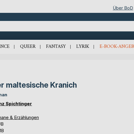
Über BoD
NCE
QUEER
FANTASY
LYRIK
E-BOOK-ANGEB
r maltesische Kranich
man
nz Spichtinger
ane & Erzählungen
UB
MB