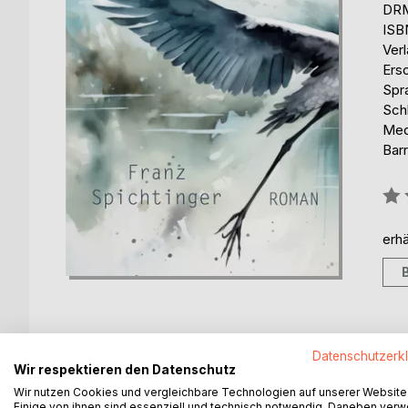
DRM
ISB
Ver
Ers
Spr
Sch
Med
Barr
Bew
0%
erhä
Datenschutzerk
BESCHREIBUNG
AUTOR/IN
PRESSES
Wir respektieren den Datenschutz
Wir nutzen Cookies und vergleichbare Technologien auf unserer Website
Einige von ihnen sind essenziell und technisch notwendig. Daneben ver