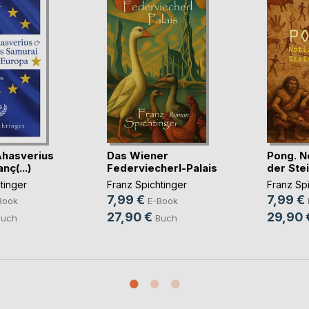
Ahasverius
Das Wiener
Pong. N
nç(...)
Federviecherl-Palais
der Stei
tinger
Franz Spichtinger
Franz Spi
7,99 €
7,99 €
Book
E-Book
27,90 €
29,90 
Buch
Buch