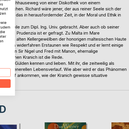
f dem Nachhauseweg von einer Diskothek von einem
es
sprochen. Richard wäre jener, der aus reiner Seele sich der
nutzt
tzen
lt, und das in herausfordernder Zeit, in der Moral und Ethik in
owie
tlerweile zum Dipl. Ing. Univ. gebracht. Aber auch ob seiner
 zudem
 die
evanten Prudenzia ist er gefragt. Zu Malta im Mare
eter
s in den alten Kellergewölben der honorigen maltesischen Haute
nen
e. Ihm widerfahren Erstaunen wie Respekt und er lernt einige
gehenden Sir Nigel und Fred mit Manon, ehemalige
ährlichen Kranich ist die Rede.
nterin Gülden kennen und lieben. Mit ihr, die zeitweilig als
ch dem generellen Lebensverlauf. Wie aber wird er das Phänomen
s darauf ankommen, wie der Kranich gewisse situative
D