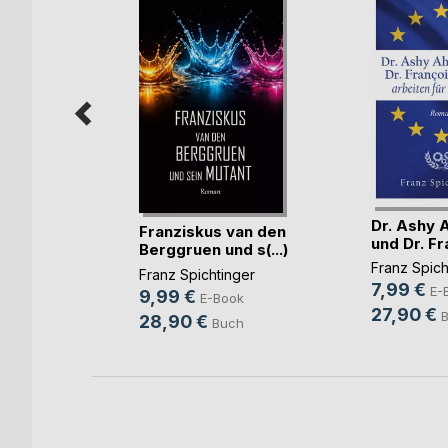
 Tage des
Dr. Ashy 
Franziskus van den
...)
und Dr. Fra
Berggruen und s(...)
nger
Franz Spich
Franz Spichtinger
7,99 €
ok
E-
9,99 €
E-Book
27,90 €
h
28,90 €
Buch