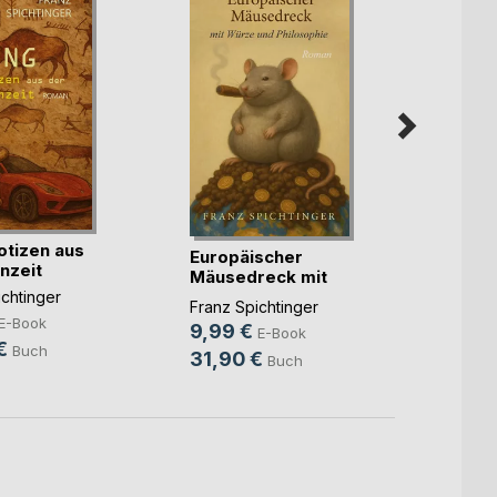
otizen aus
Europäischer
Die d
nzeit
Mäusedreck mit
Prag
Würze (...)
chtinger
Franz 
Franz Spichtinger
E-Book
7,49
9,99 €
E-Book
€
Buch
28,0
31,90 €
Buch