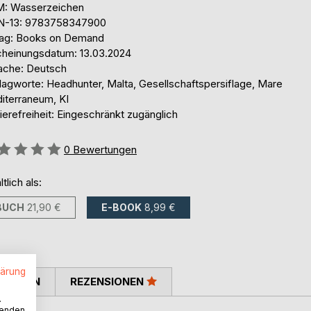
: Wasserzeichen
N-13: 9783758347900
lag: Books on Demand
cheinungsdatum: 13.03.2024
ache: Deutsch
lagworte: Headhunter, Malta, Gesellschaftspersiflage, Mare
iterraneum, KI
ierefreiheit: Eingeschränkt zugänglich
ertung::
0
Bewertungen
ltlich als:
BUCH
21,90 €
E-BOOK
8,99 €
lärung
TIMMEN
REZENSIONEN
.
wenden