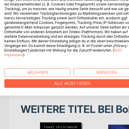
Als junger Mann wird Richard Peeters-Paling au
wir Analysemethoden (z. B. Cookies oder Fingerprints sowie serverseitig
geheimnisvollen unscheinbaren Mann, dem ER, ange
Tracking), um zu messen, wie häufig unsere Seite besucht und wie sie ge
wird. Wir verwenden Trackingtechnologien zu Marketingzwecken und se
Welt und ihren Ingredienzen und Imponderablen stel
hierzu serverseitiges Tracking sowie auch Drittanbieter ein, wodurch ggf.
säkularem Wischiwaschi verkommen.
geräteübergreifend Cookies, Fingerprints, Tracking-Pixel, IP-Adressen s
Jahre später: Der junge Mann von damals hat es mit
gehashte E-Mail-Adressen genutzt werden. Auf unserer Seite betten wir
Drittinhalte von anderen Anbietern ein (Video-Plattformen). Wir haben auf
spezifischen Kompetenz in der Welt wie seiner rel
weitere Datenverarbeitung und ein etwaiges Tracking durch den Drittanbi
Mediterraneum repariert er während seines Urlaub
keinen Einfluss. Mit deiner Einstellung willigst du in die oben beschriebe
Société leckende Rohre und tropfende Wasserhähn
Vorgänge ein. Du kannst deine Einwilligung (z. B. im Footer unter „Privacy-
Einstellungen“) jederzeit mit Wirkung für die Zukunft widerrufen. (
BoD-
Menschen kennen. Beispielsweise den leicht irre
Impressum
)
Fremdlegionäre. Aber auch von einem gewissen gef
Zuhause in Teutonia lernt er die Quuntin und Headhu
Kämpferin bei den Paschmuga agiert, stellt er si
ABLEHNEN
ANPASSEN
des Kranichs decouvrieren? Schlussendlich wird e
Konstellationen auf Malta wie global demaskiert ...
ALLE AKZEPTIEREN
WEITERE TITEL BEI
Bo