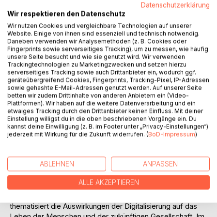
Datenschutzerklärung
Wir respektieren den Datenschutz
Wir nutzen Cookies und vergleichbare Technologien auf unserer
Website. Einige von ihnen sind essenziell und technisch notwendig.
Daneben verwenden wir Analysemethoden (z. B. Cookies oder
Fingerprints sowie serverseitiges Tracking), um zu messen, wie häufig
unsere Seite besucht und wie sie genutzt wird. Wir verwenden
Trackingtechnologien zu Marketingzwecken und setzen hierzu
BESCHREIBUNG
serverseitiges Tracking sowie auch Drittanbieter ein, wodurch ggf.
geräteübergreifend Cookies, Fingerprints, Tracking-Pixel, IP-Adressen
sowie gehashte E-Mail-Adressen genutzt werden. Auf unserer Seite
Die Digitalisierung schreitet voran. Was macht das mit dem
betten wir zudem Drittinhalte von anderen Anbietern ein (Video-
Plattformen). Wir haben auf die weitere Datenverarbeitung und ein
zwischenmenschlichen Miteinander? Führen die sozialen
etwaiges Tracking durch den Drittanbieter keinen Einfluss. Mit deiner
Medien zu einer neuen Form der Beziehung zwischen
Einstellung willigst du in die oben beschriebenen Vorgänge ein. Du
Menschen? Dieser Frage geht Aileen Köbe mit ihrem Buch
kannst deine Einwilligung (z. B. im Footer unter „Privacy-Einstellungen“)
auf den Grund: Der Philosoph Martin Buber (1878-1965)
jederzeit mit Wirkung für die Zukunft widerrufen. (
BoD-Impressum
)
beschreibt in seiner Schrift "Ich und Du" (1923), wie seiner
Meinung nach eine echte Beziehung unter Menschen
ABLEHNEN
ANPASSEN
gelingen kann und welche Faktoren dafür gegeben sein
müssen. Sein Grundgedanke wird in diesem Buch als
ALLE AKZEPTIEREN
Maßstab angesetzt für eine Beschäftigung mit digitaler
Kommunikation. Dirk Baecker (*1955) ist Soziologe und
thematisiert die Auswirkungen der Digitalisierung auf das
Leben der Menschen und der zukünftigen Gesellschaft. Im