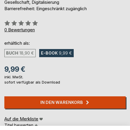
Gesellschaft, Digitalisierung
Barrierefreiheit: Eingeschränkt zugänglich
Bewertung::
0%
0
Bewertungen
erhältlich als:
BUCH
18,90 €
E-BOOK
9,99 €
9,99 €
inkl. MwSt.
sofort verfügbar als Download
IN DEN WARENKORB
Auf die Merkliste
Titel bewerten