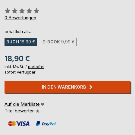
Bewertung::
0%
0
Bewertungen
erhältlich als:
BUCH
18,90 €
E-BOOK
9,99 €
18,90 €
inkl. MwSt. /
portofrei
sofort verfügbar
IN DEN WARENKORB
Auf die Merkliste
Titel bewerten