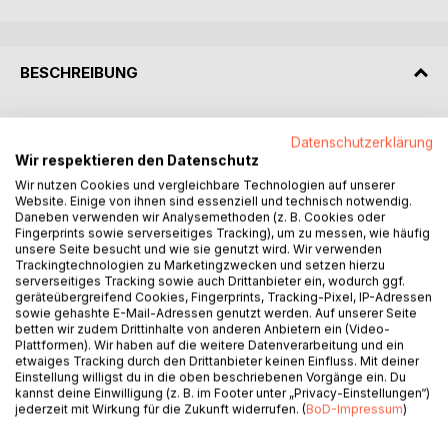
BESCHREIBUNG
Die Digitalisierung schreitet voran. Was macht das mit dem
Datenschutzerklärung
zwischenmenschlichen Miteinander? Führen die sozialen
Wir respektieren den Datenschutz
Medien zu einer neuen Form der Beziehung zwischen
Wir nutzen Cookies und vergleichbare Technologien auf unserer
Menschen? Dieser Frage geht Aileen Köbe mit ihrem Buch
Website. Einige von ihnen sind essenziell und technisch notwendig.
auf den Grund: Der Philosoph Martin Buber (1878-1965)
Daneben verwenden wir Analysemethoden (z. B. Cookies oder
Fingerprints sowie serverseitiges Tracking), um zu messen, wie häufig
beschreibt in seiner Schrift "Ich und Du" (1923), wie seiner
unsere Seite besucht und wie sie genutzt wird. Wir verwenden
Meinung nach eine echte Beziehung unter Menschen
Trackingtechnologien zu Marketingzwecken und setzen hierzu
gelingen kann und welche Faktoren dafür gegeben sein
serverseitiges Tracking sowie auch Drittanbieter ein, wodurch ggf.
müssen. Sein Grundgedanke wird in diesem Buch als
geräteübergreifend Cookies, Fingerprints, Tracking-Pixel, IP-Adressen
sowie gehashte E-Mail-Adressen genutzt werden. Auf unserer Seite
Maßstab angesetzt für eine Beschäftigung mit digitaler
betten wir zudem Drittinhalte von anderen Anbietern ein (Video-
Kommunikation. Dirk Baecker (*1955) ist Soziologe und
Plattformen). Wir haben auf die weitere Datenverarbeitung und ein
thematisiert die Auswirkungen der Digitalisierung auf das
etwaiges Tracking durch den Drittanbieter keinen Einfluss. Mit deiner
Einstellung willigst du in die oben beschriebenen Vorgänge ein. Du
Leben der Menschen und der zukünftigen Gesellschaft. Im
kannst deine Einwilligung (z. B. im Footer unter „Privacy-Einstellungen“)
Vergleich zwischen den beiden Autoren wird deutlich, dass
jederzeit mit Wirkung für die Zukunft widerrufen. (
BoD-Impressum
)
die Digitalisierung zwar Veränderungen mit sich bringt,
diese jedoch nicht grundsätzlich neu sind - und dass die