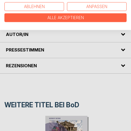
zwischenmenschliche Beziehung digital nie völlig ersetzt
ABLEHNEN
ANPASSEN
werden kann. Die Autorin zeigt, dass diese Sorge
unbegründet ist.
ALLE AKZEPTIEREN
AUTOR/IN
PRESSESTIMMEN
REZENSIONEN
WEITERE TITEL BEI
BoD