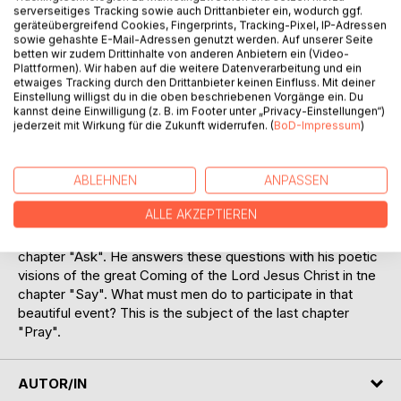
serverseitiges Tracking sowie auch Drittanbieter ein, wodurch ggf.
geräteübergreifend Cookies, Fingerprints, Tracking-Pixel, IP-Adressen
"A volume of poetry that reveals the beauty of its structure
sowie gehashte E-Mail-Adressen genutzt werden. Auf unserer Seite
only in a repeated reading., but then it should be possible
betten wir zudem Drittinhalte von anderen Anbietern ein (Video-
for the attentive reader to find in all these poems his fears
Plattformen). Wir haben auf die weitere Datenverarbeitung und ein
etwaiges Tracking durch den Drittanbieter keinen Einfluss. Mit deiner
as well as his hopes, but also his tasks.
Einstellung willigst du in die oben beschriebenen Vorgänge ein. Du
(Prof. Dr. Sigrid Lichtenberger, University of Saarland,
kannst deine Einwilligung (z. B. im Footer unter „Privacy-Einstellungen“)
Department of German Studies).
jederzeit mit Wirkung für die Zukunft widerrufen. (
BoD-Impressum
)
"Come" is not just a collection of diverse poetry but a
composition of poems in the four chapters "I", "ASK"
ABLEHNEN
ANPASSEN
"SAY" and "PRAY". Every chapter is a poem in itself. The
ALLE AKZEPTIEREN
author sees himself in the chapter "I" as man at the sea. He
puts some troubling questions concerning our time in the
chapter "Ask". He answers these questions with his poetic
visions of the great Coming of the Lord Jesus Christ in tne
chapter "Say". What must men do to participate in that
beautiful event? This is the subject of the last chapter
"Pray".
AUTOR/IN