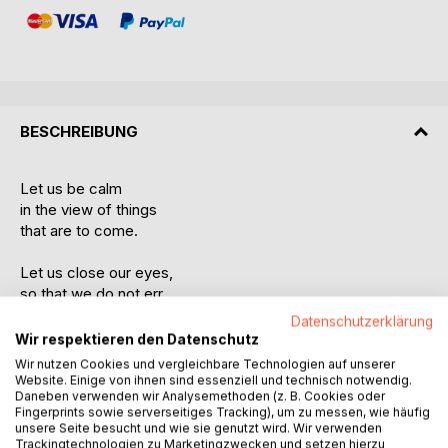
BESCHREIBUNG
Let us be calm
in the view of things
that are to come.
Let us close our eyes,
so that we do not err,
and learn to see.
Datenschutzerklärung
Wir respektieren den Datenschutz
Let us endure
Wir nutzen Cookies und vergleichbare Technologien auf unserer
until the great end comes
Website. Einige von ihnen sind essenziell und technisch notwendig.
Daneben verwenden wir Analysemethoden (z. B. Cookies oder
and the waves subside
Fingerprints sowie serverseitiges Tracking), um zu messen, wie häufig
before the breeze
unsere Seite besucht und wie sie genutzt wird. Wir verwenden
from seaside wafting.
Trackingtechnologien zu Marketingzwecken und setzen hierzu