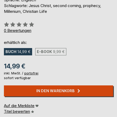
Schlagworte: Jesus Christ, second coming, prophecy,
Millenium, Christian Liife
Bewertung::
0%
0
Bewertungen
erhältlich als:
BUCH
14,99 €
E-BOOK
9,99 €
14,99 €
inkl. MwSt. /
portofrei
sofort verfügbar
IN DEN WARENKORB
Auf die Merkliste
Titel bewerten