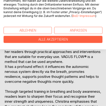
Plattformen). Wir haben auf die weitere Datenverarbeitung und ein
and enchanting power of conscious and observant
etwaiges Tracking durch den Drittanbieter keinen Einfluss. Mit deiner
breathing and how we can use it together with special
Einstellung willigst du in die oben beschriebenen Vorgänge ein. Du
exercises to find deep self-awareness and calm,
kannst deine Einwilligung (z. B. im Footer unter „Privacy-Einstellungen“)
jederzeit mit Wirkung für die Zukunft widerrufen. (
BoD-Impressum
)
especially in stressful times. With the VAGUS FLOW®
exercises she has developed, she shows us how we can
strengthen our emotional resilience and thus our mental and
ABLEHNEN
ANPASSEN
physical health, reduce stress and find self-knowledge and
self-love through a mindful connection of heart and mind."
ALLE AKZEPTIEREN
Christina's aim is to promote the health and well-being of
her readers through practical approaches and interventions
that are suitable for everyday use. VAGUS FLOW® is a
method that can be used anywhere.
It has a profound effect: it influences the autonomic
nervous system directly via the breath, promotes
resilience, supports positive thought patterns and helps to
overcome negative thoughts more quickly.
Through targeted training in breathing and body awareness,
readers learn to sharpen their focus and recognise their
inner strength and uniqueness. Christina emphasises that