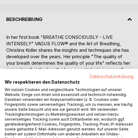
BESCHREIBUNG
In her first book "BREATHE CONSCIOUSLY - LIVE
INTENSELY" VAGUS FLOW® and the Art of Breathing,
Christina Koller shares the insights and techniques she has
developed over the years. Her principle "The quality of
your breath determines the quality of your life" reflects her
conviction that the breath plays a central role in our well-
being. With VAGUS FLOW®, she shows how the breath
Datenschutzerklärung
helps us to stay anchored in our dynamic everyday lives
Wir respektieren den Datenschutz
and to de-stress through conscious breathing without
Wir nutzen Cookies und vergleichbare Technologien auf unserer
Website. Einige von ihnen sind essenziell und technisch notwendig.
having to step out of our active lives.
Daneben verwenden wir Analysemethoden (z. B. Cookies oder
Fingerprints sowie serverseitiges Tracking), um zu messen, wie häufig
Dr Ingfried Hobert, MD, aptly describes the impact and
unsere Seite besucht und wie sie genutzt wird. Wir verwenden
depth of Christina's work: "I am touched by the mindful
Trackingtechnologien zu Marketingzwecken und setzen hierzu
serverseitiges Tracking sowie auch Drittanbieter ein, wodurch ggf.
honesty and authenticity with which Christina Koller takes
geräteübergreifend Cookies, Fingerprints, Tracking-Pixel, IP-Adressen
us on a journey to ourselves through the "art of breathing".
sowie gehashte E-Mail-Adressen genutzt werden. Auf unserer Seite
In a gentle way, she reveals the secrets of the refreshing
betten wir zudem Drittinhalte von anderen Anbietern ein (Video-