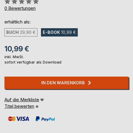
Bewertung::
0%
0
Bewertungen
erhältlich als:
BUCH
29,90 €
E-BOOK
10,99 €
10,99 €
inkl. MwSt.
sofort verfügbar als Download
IN DEN WARENKORB
Auf die Merkliste
Titel bewerten