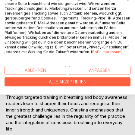
especially in stressful times. With the VAGUS FLOW®
unsere Seite besucht und wie sie genutzt wird. Wir verwenden
exercises she has developed, she shows us how we can
Trackingtechnologien zu Marketingzwecken und setzen hierzu
serverseitiges Tracking sowie auch Drittanbieter ein, wodurch ggf.
strengthen our emotional resilience and thus our mental and
geräteübergreifend Cookies, Fingerprints, Tracking-Pixel, IP-Adressen
physical health, reduce stress and find self-knowledge and
sowie gehashte E-Mail-Adressen genutzt werden. Auf unserer Seite
self-love through a mindful connection of heart and mind."
betten wir zudem Drittinhalte von anderen Anbietern ein (Video-
Plattformen). Wir haben auf die weitere Datenverarbeitung und ein
etwaiges Tracking durch den Drittanbieter keinen Einfluss. Mit deiner
Christina's aim is to promote the health and well-being of
Einstellung willigst du in die oben beschriebenen Vorgänge ein. Du
her readers through practical approaches and interventions
kannst deine Einwilligung (z. B. im Footer unter „Privacy-Einstellungen“)
jederzeit mit Wirkung für die Zukunft widerrufen. (
BoD-Impressum
)
that are suitable for everyday use. VAGUS FLOW® is a
method that can be used anywhere.
It has a profound effect: it influences the autonomic
ABLEHNEN
ANPASSEN
nervous system directly via the breath, promotes
resilience, supports positive thought patterns and helps to
ALLE AKZEPTIEREN
overcome negative thoughts more quickly.
Through targeted training in breathing and body awareness,
readers learn to sharpen their focus and recognise their
inner strength and uniqueness. Christina emphasises that
the greatest challenge lies in the regularity of the practice
and the integration of conscious breathing into everyday
life.