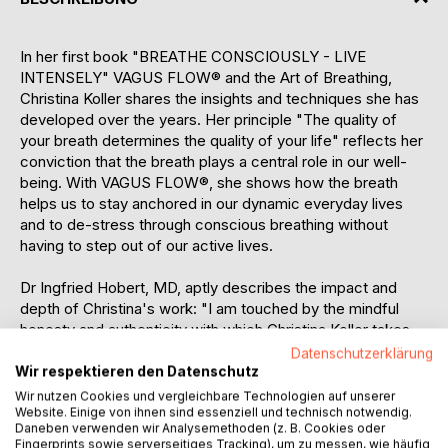
In her first book "BREATHE CONSCIOUSLY - LIVE
INTENSELY" VAGUS FLOW® and the Art of Breathing,
Christina Koller shares the insights and techniques she has
developed over the years. Her principle "The quality of
your breath determines the quality of your life" reflects her
conviction that the breath plays a central role in our well-
being. With VAGUS FLOW®, she shows how the breath
helps us to stay anchored in our dynamic everyday lives
and to de-stress through conscious breathing without
having to step out of our active lives.
Dr Ingfried Hobert, MD, aptly describes the impact and
depth of Christina's work: "I am touched by the mindful
honesty and authenticity with which Christina Koller takes
us on a journey to ourselves through the "art of breathing".
Datenschutzerklärung
In a gentle way, she reveals the secrets of the refreshing
Wir respektieren den Datenschutz
and enchanting power of conscious and observant
Wir nutzen Cookies und vergleichbare Technologien auf unserer
breathing and how we can use it together with special
Website. Einige von ihnen sind essenziell und technisch notwendig.
Daneben verwenden wir Analysemethoden (z. B. Cookies oder
exercises to find deep self-awareness and calm,
Fingerprints sowie serverseitiges Tracking), um zu messen, wie häufig