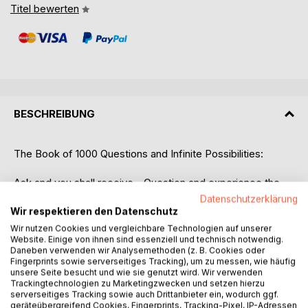
Titel bewerten
BESCHREIBUNG
The Book of 1000 Questions and Infinite Possibilities:
Ask and you shall receive - Question and experience the
answer!
Datenschutzerklärung
There is not a single answer in this book. It contains only
Wir respektieren den Datenschutz
questions.
Wir nutzen Cookies und vergleichbare Technologien auf unserer
Questions empower - answers disempower!
Website. Einige von ihnen sind essenziell und technisch notwendig.
Daneben verwenden wir Analysemethoden (z. B. Cookies oder
Fingerprints sowie serverseitiges Tracking), um zu messen, wie häufig
Here is the concentrated energy of the questions that
unsere Seite besucht und wie sie genutzt wird. Wir verwenden
empower you and lead you to a divine, free, orgastic and
Trackingtechnologien zu Marketingzwecken und setzen hierzu
serverseitiges Tracking sowie auch Drittanbieter ein, wodurch ggf.
wonderful life.
geräteübergreifend Cookies, Fingerprints, Tracking-Pixel, IP-Adressen