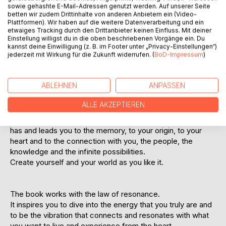
It is all a question of asking.
sowie gehashte E-Mail-Adressen genutzt werden. Auf unserer Seite
One single question can change your life. A life full of
betten wir zudem Drittinhalte von anderen Anbietern ein (Video-
Plattformen). Wir haben auf die weitere Datenverarbeitung und ein
questions can change all our lives.
etwaiges Tracking durch den Drittanbieter keinen Einfluss. Mit deiner
Einstellung willigst du in die oben beschriebenen Vorgänge ein. Du
This book is your upgrade, the trampoline that catapults
kannst deine Einwilligung (z. B. im Footer unter „Privacy-Einstellungen“)
jederzeit mit Wirkung für die Zukunft widerrufen. (
BoD-Impressum
)
your life, love and work into a new dimension and makes
you the director of your life and the true creator.
(Inspiration x Creativity)²
ABLEHNEN
ANPASSEN
Experience the best of yourself - grow beyond and rise
above yourself!
ALLE AKZEPTIEREN
The book accesses the knowledge that everyone already
has and leads you to the memory, to your origin, to your
heart and to the connection with you, the people, the
knowledge and the infinite possibilities.
Create yourself and your world as you like it.
The book works with the law of resonance.
It inspires you to dive into the energy that you truly are and
to be the vibration that connects and resonates with what
you want to live and experience from the heart.