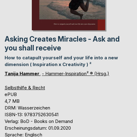
Asking Creates Miracles - Ask and
you shall receive
How to catapult yourself and your life into a new
dimension ( Inspiration x Creativity ) ²
Tanija Hammer
,
- Hammer-Inspiration² ® (Hrsg.)
Selbsthilfe & Recht
ePUB
4,7 MB
DRM: Wasserzeichen
ISBN-13: 9783752630541
Verlag: BoD - Books on Demand
Erscheinungsdatum: 01.09.2020
Sprache: Englisch