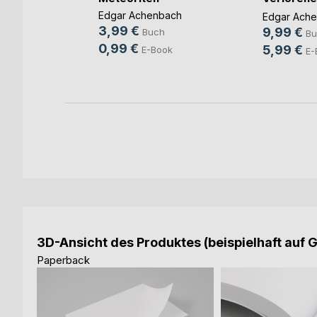
der atmen
Freundsch
Edgar Achenbach
Edgar Ach
hia Meier
3,99 €
9,99 €
Buch
Bu
h
0,99 €
5,99 €
E-Book
E-
ok
3D-Ansicht des Produktes (beispielhaft auf 
Paperback