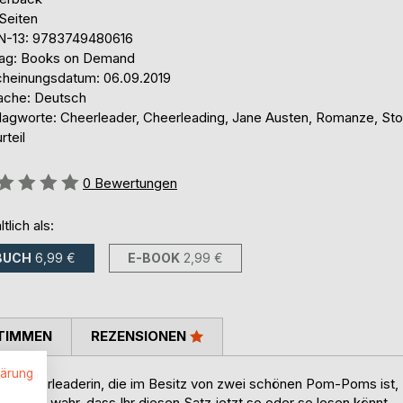
Seiten
N-13: 9783749480616
lag: Books on Demand
cheinungsdatum: 06.09.2019
ache: Deutsch
lagworte: Cheerleader, Cheerleading, Jane Austen, Romanze, Sto
rteil
ertung::
0
Bewertungen
ltlich als:
BUCH
6,99 €
E-BOOK
2,99 €
TIMMEN
REZENSIONEN
lärung
ine Cheerleaderin, die im Besitz von zwei schönen Pom-Poms ist,
 ebenso wahr, dass Ihr diesen Satz jetzt so oder so lesen könnt.