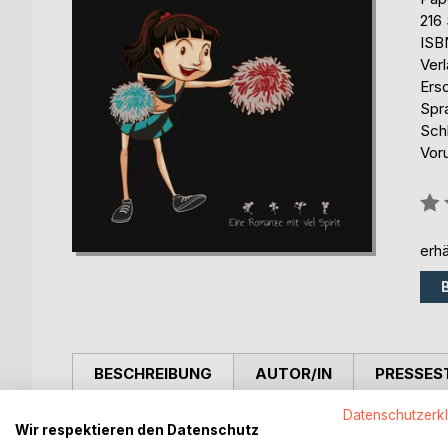
216 
ISB
Ver
Ers
Spr
Sch
Voru
Bew
0%
erhä
BESCHREIBUNG
AUTOR/IN
PRESSES
Datenschutzerk
Es ist eine allgemein anerkannte Wahrheit, dass e
Wir respektieren den Datenschutz
sich über etwas nette Beachtung freut. Und es ist