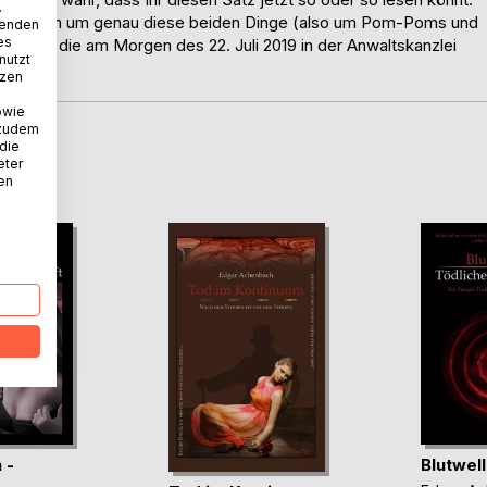
.
lich, denn um genau diese beiden Dinge (also um Pom-Poms und
wenden
es
chte, die am Morgen des 22. Juli 2019 in der Anwaltskanzlei
nutzt
nahm...
tzen
owie
 zudem
 die
D
eter
nen
 -
Blutwel