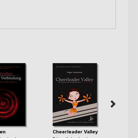
The C
len
Cheerleader Valley
Agree