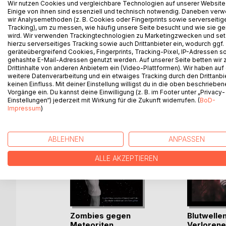
Wir nutzen Cookies und vergleichbare Technologien auf unserer Website
Was ja auch okay ist. Vollkommen okay. Ganz ehr
Einige von ihnen sind essenziell und technisch notwendig. Daneben ver
wir Analysemethoden (z. B. Cookies oder Fingerprints sowie serverseitig
um Pom-Poms) geht es nun einmal in meiner Geschi
Tracking), um zu messen, wie häufig unsere Seite besucht und wie sie ge
Rosings & von der Burgh ihren turbulenten Anfang 
wird. Wir verwenden Trackingtechnologien zu Marketingzwecken und se
hierzu serverseitiges Tracking sowie auch Drittanbieter ein, wodurch ggf.
geräteübergreifend Cookies, Fingerprints, Tracking-Pixel, IP-Adressen s
gehashte E-Mail-Adressen genutzt werden. Auf unserer Seite betten wir
Drittinhalte von anderen Anbietern ein (Video-Plattformen). Wir haben auf
WEITERE TITEL BEI
Bo
weitere Datenverarbeitung und ein etwaiges Tracking durch den Drittanbi
keinen Einfluss. Mit deiner Einstellung willigst du in die oben beschriebe
Vorgänge ein. Du kannst deine Einwilligung (z. B. im Footer unter „Privacy-
Einstellungen“) jederzeit mit Wirkung für die Zukunft widerrufen. (
BoD-
Impressum
)
ABLEHNEN
ANPASSEN
ALLE AKZEPTIEREN
Zombies gegen
Blutwellen
Meteoriten
Verlorene