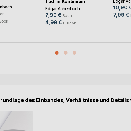
Tod im Kontinuum
Edgar A
aft
enbach
10,90 
Edgar Achenbach
ch
7,99 €
7,99 €
Buch
Book
4,99 €
E-Book
Grundlage des Einbandes, Verhältnisse und Details 