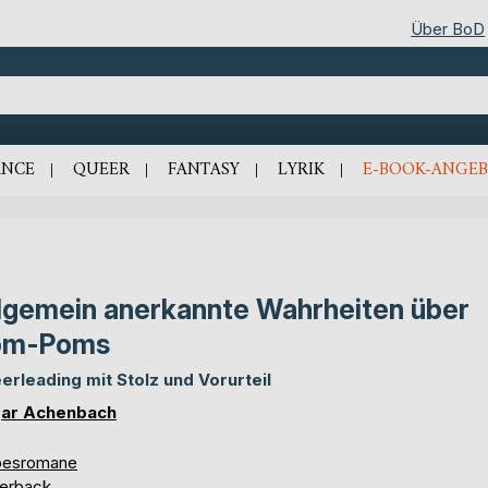
Über BoD
NCE
QUEER
FANTASY
LYRIK
E-BOOK-ANGEB
lgemein anerkannte Wahrheiten über
om-Poms
erleading mit Stolz und Vorurteil
ar Achenbach
besromane
erback