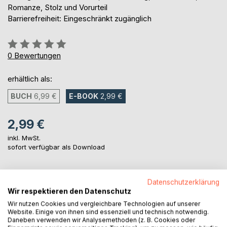
Romanze, Stolz und Vorurteil
Barrierefreiheit: Eingeschränkt zugänglich
Bewertung::
0%
0
Bewertungen
erhältlich als:
BUCH
6,99 €
E-BOOK
2,99 €
2,99 €
inkl. MwSt.
sofort verfügbar als Download
IN DEN WARENKORB
Datenschutzerklärung
Wir respektieren den Datenschutz
Wir nutzen Cookies und vergleichbare Technologien auf unserer
Auf die Merkliste
Website. Einige von ihnen sind essenziell und technisch notwendig.
Daneben verwenden wir Analysemethoden (z. B. Cookies oder
Titel bewerten