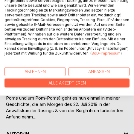
Fingerprints sowie serverseitiges Tracking), um zu messen, wie häufig
unsere Seite besucht und wie sie genutzt wird. Wir verwenden
Trackingtechnologien zu Marketingzwecken und setzen hierzu
serverseitiges Tracking sowie auch Drittanbieter ein, wodurch ggf.
geräteübergreifend Cookies, Fingerprints, Tracking-Pixel, IP-Adressen
sowie gehashte E-Mail-Adressen genutzt werden. Auf unserer Seite
betten wir zudem Drittinhalte von anderen Anbietern ein (Video-
Plattformen). Wir haben auf die weitere Datenverarbeitung und ein
etwaiges Tracking durch den Drittanbieter keinen Einfluss. Mit deiner
BESCHREIBUNG
Einstellung willigst du in die oben beschriebenen Vorgänge ein. Du
kannst deine Einwilligung (z. B. im Footer unter „Privacy-Einstellungen“)
jederzeit mit Wirkung für die Zukunft widerrufen. (
BoD-Impressum
)
Es ist eine allgemein anerkannte Wahrheit, dass eine
Cheerleaderin, die im Besitz von zwei schönen Pom-Poms
ABLEHNEN
ANPASSEN
ist, sich über etwas nette Beachtung freut. Und es ist
ebenso wahr, dass Ihr diesen Satz jetzt so oder so lesen
ALLE AKZEPTIEREN
könnt. Was ja auch okay ist. Vollkommen okay. Ganz
ehrlich, denn um genau diese beiden Dinge (also um Pom-
Poms und um Pom-Poms) geht es nun einmal in meiner
Geschichte, die am Morgen des 22. Juli 2019 in der
Anwaltskanzlei Rosings & von der Burgh ihren turbulenten
Anfang nahm...
AUTOR/IN