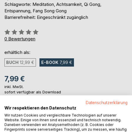
Schlagworte: Meditation, Achtsamkeit, Qi Gong,
Entspannung, Fang Song Gong
Barrierefreiheit: Eingeschränkt zugänglich
Bewertung::
0%
0
Bewertungen
erhältlich als:
BUCH
12,99 €
E-BOOK
7,99 €
7,99 €
inkl. MwSt.
sofort verfügbar als Download
Datenschutzerklärung
Wir respektieren den Datenschutz
IN DEN WARENKORB
Wir nutzen Cookies und vergleichbare Technologien auf unserer
Website. Einige von ihnen sind essenziell und technisch notwendig.
Daneben verwenden wir Analysemethoden (z. B. Cookies oder
Auf die Merkliste
Fingerprints sowie serverseitiges Tracking), um zu messen, wie häufig