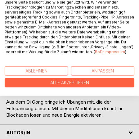
unsere Seite besucht und wie sie genutzt wird. Wir verwenden
Titel bewerten
Trackingtechnologien zu Marketingzwecken und setzen hierzu
serverseitiges Tracking sowie auch Drittanbieter ein, wodurch ggf.
geräteübergreifend Cookies, Fingerprints, Tracking-Pixel, IP-Adressen
sowie gehashte E-Mail-Adressen genutzt werden. Auf unserer Seite
betten wir zudem Drittinhalte von anderen Anbietern ein (Video-
Plattformen). Wir haben auf die weitere Datenverarbeitung und ein
etwaiges Tracking durch den Drittanbieter keinen Einfluss. Mit deiner
Einstellung willigst du in die oben beschriebenen Vorgänge ein. Du
kannst deine Einwilligung (z. B. im Footer unter „Privacy-Einstellungen“)
BESCHREIBUNG
jederzeit mit Wirkung für die Zukunft widerrufen. (
BoD-Impressum
)
In diesem Buch geht es um Übungen zur Vermeidung von
ABLEHNEN
ANPASSEN
Stress. Wir werfen aber auch einen Blick darauf, was zum
Stress führt und wie man sich schnell durch
ALLE AKZEPTIEREN
Achtsamkeitsübungen im Alltag helfen kann.
Aus dem Qi Gong bringe ich Übungen mit, die der
Entspannung diesen. Mit diesen Meditationen könnt Ihr
Blockaden lösen und neue Energie aktivieren.
AUTOR/IN