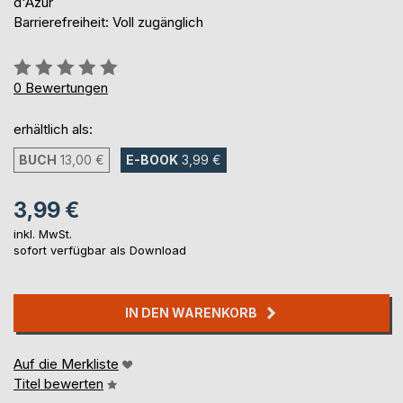
d'Azur
Barrierefreiheit: Voll zugänglich
Bewertung::
0%
0
Bewertungen
erhältlich als:
BUCH
13,00 €
E-BOOK
3,99 €
3,99 €
inkl. MwSt.
sofort verfügbar als Download
IN DEN WARENKORB
Auf die Merkliste
Titel bewerten