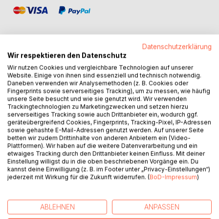
Datenschutzerklärung
Wir respektieren den Datenschutz
BESCHREIBUNG
Wir nutzen Cookies und vergleichbare Technologien auf unserer
Website. Einige von ihnen sind essenziell und technisch notwendig.
Daneben verwenden wir Analysemethoden (z. B. Cookies oder
Fingerprints sowie serverseitiges Tracking), um zu messen, wie häufig
Beim Landeanflug auf Genf stürzt ein Privatjet 14 km vor
unsere Seite besucht und wie sie genutzt wird. Wir verwenden
dem Flughafen in ein Waldgebiet. Pilot und Passagiere
Trackingtechnologien zu Marketingzwecken und setzen hierzu
kommen beim Absturz ums Leben. Heftige Regenfälle und
serverseitiges Tracking sowie auch Drittanbieter ein, wodurch ggf.
geräteübergreifend Cookies, Fingerprints, Tracking-Pixel, IP-Adressen
Sturmböen herrschten zum Zeitpunkt des Absturzes. Die
sowie gehashte E-Mail-Adressen genutzt werden. Auf unserer Seite
Medien sehen in den schlechten Wetterverhältnissen den
betten wir zudem Drittinhalte von anderen Anbietern ein (Video-
Grund des Absturzes. Eine ältere Dame meldet sich
Plattformen). Wir haben auf die weitere Datenverarbeitung und ein
telefonisch beim Privatdetektiv Christian von Tobel. Er solle
etwaiges Tracking durch den Drittanbieter keinen Einfluss. Mit deiner
Einstellung willigst du in die oben beschriebenen Vorgänge ein. Du
den Flugunfall untersuchen. Seine Antwort: Die
kannst deine Einwilligung (z. B. im Footer unter „Privacy-Einstellungen“)
schweizerische Sicherheitsuntersuchungsstelle SUST
jederzeit mit Wirkung für die Zukunft widerrufen. (
BoD-Impressum
)
untersuche den Unfall bereits. Die Dame bleibt hartnäckig
und bietet Geld für seine Recherchen. Ein Paket mit 50'000
Schweizer Franken und einer geografischen Koordinate
ABLEHNEN
ANPASSEN
bringt der Postbote am Folgetag. Die Koordinate gilt einer