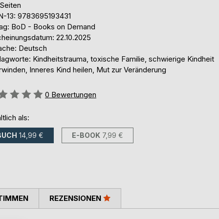
 Seiten
N-13: 9783695193431
lag: BoD - Books on Demand
cheinungsdatum: 22.10.2025
ache: Deutsch
agworte: Kindheitstrauma, toxische Familie, schwierige Kindheit
rwinden, Inneres Kind heilen, Mut zur Veränderung
ertung::
0
Bewertungen
ltlich als:
BUCH
14,99 €
E-BOOK
7,99 €
TIMMEN
REZENSIONEN