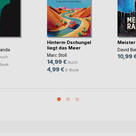
Hinterm Dschungel
Meister
liegt das Meer
panda
David Bi
Marc Stoll
10,99 
Buch
14,99 €
Buch
Book
4,99 €
E-Book