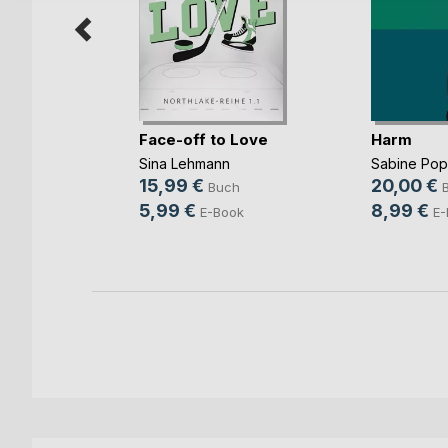
Face-off to Love
Harm
Sina Lehmann
Sabine Po
b und
15,99 €
20,00 €
Buch
ovic
5,99 €
8,99 €
E-Book
E-
ch
ook