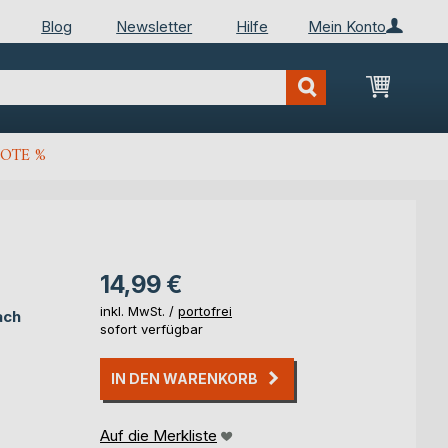
Blog
Newsletter
Hilfe
Mein Konto
Mein Wa
OTE %
14,99 €
inkl. MwSt. /
portofrei
ach
sofort verfügbar
IN DEN WARENKORB
Auf die Merkliste