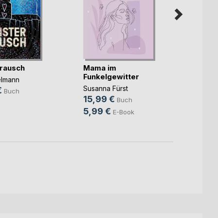
rausch
Mama im
Unter
Funkelgewitter
elmann
Christ
Susanna Fürst
€
14,9
Buch
15,99 €
Buch
9,99
5,99 €
E-Book