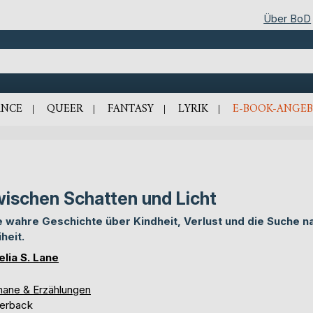
Über BoD
NCE
QUEER
FANTASY
LYRIK
E-BOOK-ANGEB
ischen Schatten und Licht
e wahre Geschichte über Kindheit, Verlust und die Suche n
heit.
lia S. Lane
ane & Erzählungen
erback