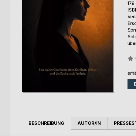
178
ISB
Ver
Ers
Spr
Schl
übe
Bew
0%
erhä
BESCHREIBUNG
AUTOR/IN
PRESSES