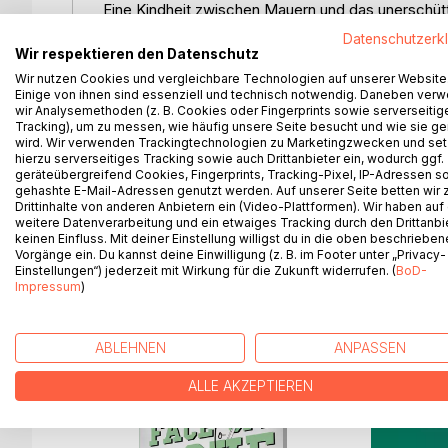
Eine Kindheit zwischen Mauern und das unerschütt
Amelia erzählt mit schonungsloser Ehrlichkeit ihre 
Datenschutzerk
von einem Vater, der schwankte zwischen Nähe und 
Wir respektieren den Datenschutz
Gewalt und Schweigen fand sie Halt nur bei wenig
Wir nutzen Cookies und vergleichbare Technologien auf unserer Website
das Dunkel drangen.
Einige von ihnen sind essenziell und technisch notwendig. Daneben ver
wir Analysemethoden (z. B. Cookies oder Fingerprints sowie serverseitig
Doch dieses Buch ist mehr als eine Erinnerung an
Tracking), um zu messen, wie häufig unsere Seite besucht und wie sie ge
zu Stärke, zu Freiheit und zu sich selbst.
wird. Wir verwenden Trackingtechnologien zu Marketingzwecken und se
Bewegend, eindringlich und voller Hoffnung: Für alle
hierzu serverseitiges Tracking sowie auch Drittanbieter ein, wodurch ggf.
geräteübergreifend Cookies, Fingerprints, Tracking-Pixel, IP-Adressen s
jene, die daran glauben, dass selbst aus den du
gehashte E-Mail-Adressen genutzt werden. Auf unserer Seite betten wir
möglich ist.
Drittinhalte von anderen Anbietern ein (Video-Plattformen). Wir haben auf
weitere Datenverarbeitung und ein etwaiges Tracking durch den Drittanbi
keinen Einfluss. Mit deiner Einstellung willigst du in die oben beschriebe
Vorgänge ein. Du kannst deine Einwilligung (z. B. im Footer unter „Privacy-
Einstellungen“) jederzeit mit Wirkung für die Zukunft widerrufen. (
BoD-
WEITERE TITEL BEI
Bo
Impressum
)
ABLEHNEN
ANPASSEN
ALLE AKZEPTIEREN