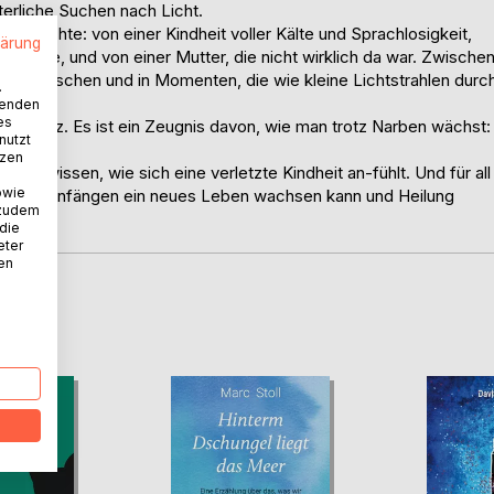
erliche Suchen nach Licht.
Geschichte: von einer Kindheit voller Kälte und Sprachlosigkeit,
lärung
Härte, und von einer Mutter, die nicht wirklich da war. Zwische
en Menschen und in Momenten, die wie kleine Lichtstrahlen durc
.
wenden
es
 Schmerz. Es ist ein Zeugnis davon, wie man trotz Narben wächst:
nutzt
tzen
, die wissen, wie sich eine verletzte Kindheit an-fühlt. Und für all
owie
nkelsten Anfängen ein neues Leben wachsen kann und Heilung
 zudem
 die
eter
nen
D