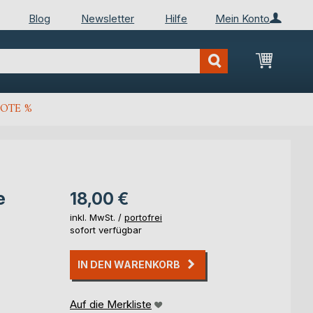
Blog
Newsletter
Hilfe
Mein Konto
Mein Wa
OTE %
e
18,00 €
inkl. MwSt. /
portofrei
sofort verfügbar
IN DEN WARENKORB
Auf die Merkliste