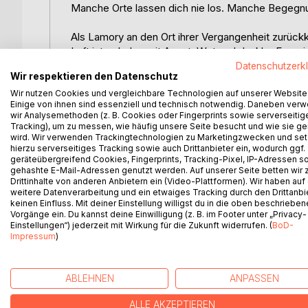
Manche Orte lassen dich nie los. Manche Begegnu
Als Lamory an den Ort ihrer Vergangenheit zurückkeh
Luft ist geladen mit Angst, Wut und dunkler Energie
Doch diesmal will sie nicht fliehen.
Datenschutzerk
Wir respektieren den Datenschutz
Im Zentrum dieser Dunkelheit steht Toran charisma
Wir nutzen Cookies und vergleichbare Technologien auf unserer Website
Einige von ihnen sind essenziell und technisch notwendig. Daneben ver
kontrollieren und ihre Schwächen gegen sie zu w
wir Analysemethoden (z. B. Cookies oder Fingerprints sowie serverseitig
Tracking), um zu messen, wie häufig unsere Seite besucht und wie sie ge
Zwischen inneren Zweifeln, alten Erinnerungen un
wird. Wir verwenden Trackingtechnologien zu Marketingzwecken und se
hierzu serverseitiges Tracking sowie auch Drittanbieter ein, wodurch ggf.
Kraft, die größer ist als Angst:
geräteübergreifend Cookies, Fingerprints, Tracking-Pixel, IP-Adressen s
die Kraft von Energie, Verbindung und Liebe.
gehashte E-Mail-Adressen genutzt werden. Auf unserer Seite betten wir
Drittinhalte von anderen Anbietern ein (Video-Plattformen). Wir haben auf
weitere Datenverarbeitung und ein etwaiges Tracking durch den Drittanbi
Doch wird sie stark genug sein, sich gegen Mani
keinen Einfluss. Mit deiner Einstellung willigst du in die oben beschriebe
dort, wo alles zu zerbrechen droht, ein neuer Anf
Vorgänge ein. Du kannst deine Einwilligung (z. B. im Footer unter „Privacy-
Einstellungen“) jederzeit mit Wirkung für die Zukunft widerrufen. (
BoD-
Impressum
)
Eine berührende Geschichte über Angst und Mut, M
Lichts.
ABLEHNEN
ANPASSEN
ALLE AKZEPTIEREN