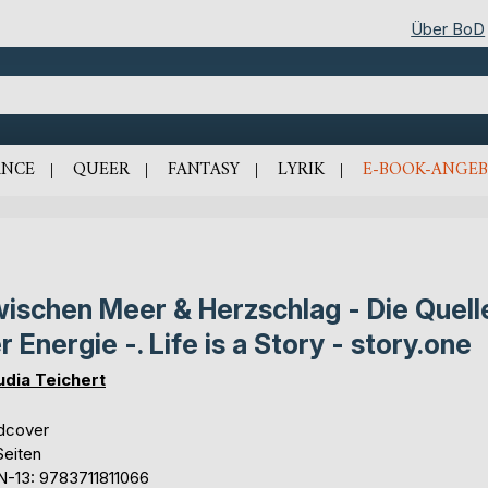
Über BoD
NCE
QUEER
FANTASY
LYRIK
E-BOOK-ANGEB
ischen Meer & Herzschlag - Die Quell
r Energie -. Life is a Story - story.one
udia Teichert
dcover
Seiten
N-13: 9783711811066