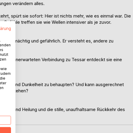
ngen verändern alles.
rt, spürt sie sofort: Hier ist nichts mehr, wie es einmal war. Die
. Gefühle treffen sie wie Wellen intensiver als je zuvor.
lärung
tisch, mächtig und gefährlich. Er versteht es, andere zu
.
wenden
enden.
es
nutzt
d einer unerwarteten Verbindung zu Tessar entdeckt sie eine
tzen
owie
 zudem
 die
eter
pulation und Dunkelheit zu behaupten? Und kann ausgerechnet
nen
ang entstehen?
acht und Heilung und die stille, unaufhaltsame Rückkehr des