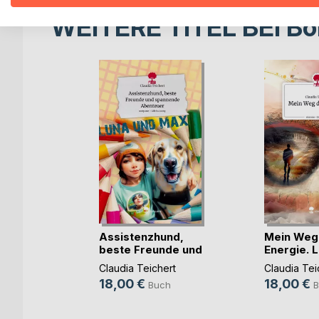
WEITERE TITEL BEI
Bo
Assistenzhund,
Mein Weg
beste Freunde und
Energie. L
s(...)
St(...)
Claudia Teichert
Claudia Tei
18,00 €
18,00 €
Buch
B