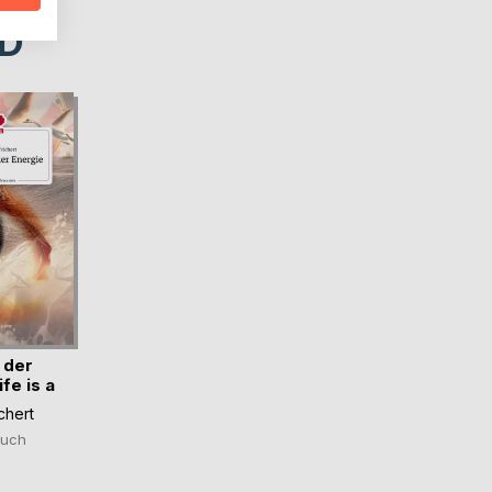
D
 der
ife is a
chert
uch