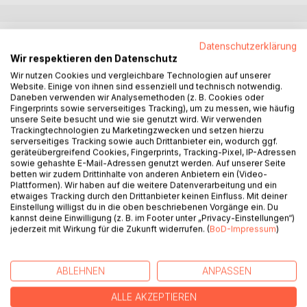
BESCHREIBUNG
Datenschutzerklärung
Wir respektieren den Datenschutz
Wir nutzen Cookies und vergleichbare Technologien auf unserer
Über das Buch:
Website. Einige von ihnen sind essenziell und technisch notwendig.
COPD ist ein Leiden, an dem vor allem Raucher erkranken.
Daneben verwenden wir Analysemethoden (z. B. Cookies oder
Die Krankheit schleicht sich langsam in das Leben eines
Fingerprints sowie serverseitiges Tracking), um zu messen, wie häufig
unsere Seite besucht und wie sie genutzt wird. Wir verwenden
Rauchers, wenn sie diagnostiziert werden kann, ist sie
Trackingtechnologien zu Marketingzwecken und setzen hierzu
schon zu einer unumkehrbaren Bedrohung für das weitere
serverseitiges Tracking sowie auch Drittanbieter ein, wodurch ggf.
Leben des Betroffenen geworden. Im Zusammenspiel mit
geräteübergreifend Cookies, Fingerprints, Tracking-Pixel, IP-Adressen
sowie gehashte E-Mail-Adressen genutzt werden. Auf unserer Seite
dem Corona-Virus entwickelt COPD neue Intensität. Auch
betten wir zudem Drittinhalte von anderen Anbietern ein (Video-
davon kann der Autor aus eigenem Erfahren berichten.
Plattformen). Wir haben auf die weitere Datenverarbeitung und ein
In diesem Buch wird beschrieben, wie sich die COPD
etwaiges Tracking durch den Drittanbieter keinen Einfluss. Mit deiner
Einstellung willigst du in die oben beschriebenen Vorgänge ein. Du
entwickelt und wie man mit ihr lebt. Es ist eine
kannst deine Einwilligung (z. B. im Footer unter „Privacy-Einstellungen“)
Beschreibung von Alltagserfahrung, keine medizinische
jederzeit mit Wirkung für die Zukunft widerrufen. (
BoD-Impressum
)
Darstellung der Krankheit. Es wurde in der Hoffnung
geschrieben, diese Krankheit mehr in den Mittelpunkt der
Aufmerksamkeit vor allem rauchender Menschen rücken
ABLEHNEN
ANPASSEN
zu können. Bevor sie zum lebensbestimmenden
Mittelpunkt für die Betroffenen wird.
ALLE AKZEPTIEREN