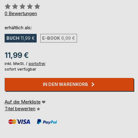
Bewertung::
0%
0
Bewertungen
erhältlich als:
BUCH
11,99 €
E-BOOK
6,99 €
11,99 €
inkl. MwSt. /
portofrei
sofort verfügbar
IN DEN WARENKORB
Auf die Merkliste
Titel bewerten