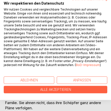
Wir respektieren den Datenschutz
Wir nutzen Cookies und vergleichbare Technologien auf unserer
Website. Einige von ihnen sind essenziell und technisch notwendig.
Daneben verwenden wir Analysemethoden (z. B. Cookies oder
Fingerprints sowie serverseitiges Tracking), um zu messen, wie häufig
unsere Seite besucht und wie sie genutzt wird. Wir verwenden
Trackingtechnologien zu Marketingzwecken und setzen hierzu
BESCHREIBUNG
serverseitiges Tracking sowie auch Drittanbieter ein, wodurch ggf.
geräteübergreifend Cookies, Fingerprints, Tracking-Pixel, IP-Adressen
sowie gehashte E-Mail-Adressen genutzt werden. Auf unserer Seite
Der Fresser DE VEC 074 409 wurde in eine dunkle Welt
betten wir zudem Drittinhalte von anderen Anbietern ein (Video-
Plattformen). Wir haben auf die weitere Datenverarbeitung und ein
geboren, in der es nur ein Gebot gibt: Wer sich fett frisst,
etwaiges Tracking durch den Drittanbieter keinen Einfluss. Mit deiner
führt ein frommes Leben und wird von den Göttern ins
Einstellung willigst du in die oben beschriebenen Vorgänge ein. Du
Paradies geführt. Den Kranken, Schwachen und Dürren
kannst deine Einwilligung (z. B. im Footer unter „Privacy-Einstellungen“)
jederzeit mit Wirkung für die Zukunft widerrufen. (
BoD-Impressum
)
droht hingegen die Verdammnis. Er hinterfragt dieses
Prinzip, was regelmäßig zu Konflikten mit seinem jüngeren
Bruder und seiner Mutter führt, die als Priesterin das Wort
ABLEHNEN
ANPASSEN
der Götter predigt. Die belastende Situation spitzt sich zu,
als die erhabenen Wesen das Lichtportal ein weiteres Mal
ALLE AKZEPTIEREN
öffnen, um die Auserwählten an ihrer Seite zu begrüßen.
Unter ihnen befinden sich auch DE VEC 074 409 und seine
Familie. Sie ahnen nicht, dass ihre Schöpfer ganz andere
Pläne verfolgen.