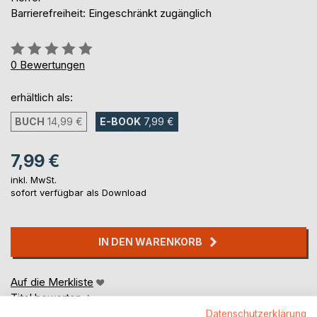
Barrierefreiheit: Eingeschränkt zugänglich
Bewertung::
0%
0
Bewertungen
erhältlich als:
BUCH
14,99 €
E-BOOK
7,99 €
7,99 €
inkl. MwSt.
sofort verfügbar als Download
IN DEN WARENKORB
Auf die Merkliste
Titel bewerten
Datenschutzerklärung