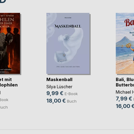
t mit
Maskenball
Bali, Bl
ophilen
Butterb
Silya Lüscher
Michael
l
9,99 €
E-Book
7,99 €
Book
18,00 €
Buch
16,00 
Buch