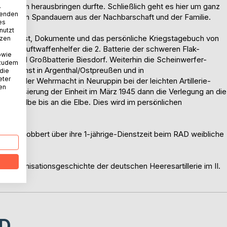
es Buch herausbringen durfte. Schließlich geht es hier um ganz
.
wenden
ebürtigen Spandauern aus der Nachbarschaft und der Familie.
es
nutzt
os, Feldpost, Dokumente und das persönliche Kriegstagebuch von
tzen
en als Luftwaffenhelfer die 2. Batterie der schweren Flak-
owie
erg und Großbatterie Biesdorf. Weiterhin die Scheinwerfer-
 zudem
RAD-Dienst in Argenthal/Ostpreußen und in
 die
eter
te in der Wehrmacht in Neuruppin bei der leichten Artillerie-
nen
 Mobilisierung der Einheit im März 1945 dann die Verlegung an die
n Halbe bis an die Elbe. Dies wird im persönlichen
on Lilli Robbert über ihre 1-jährige-Dienstzeit beim RAD weibliche
-Organisationsgeschichte der deutschen Heeresartillerie im II.
D