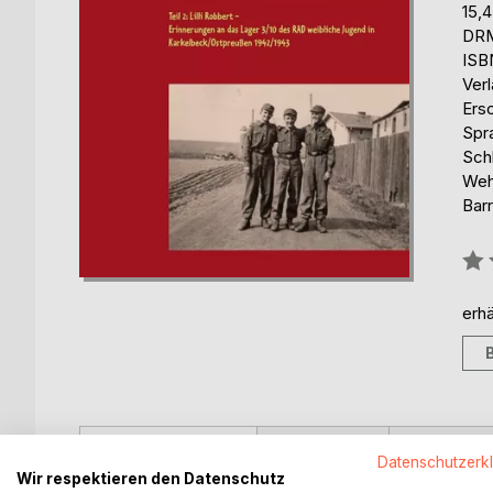
15,
DRM
ISB
Ver
Ers
Spr
Sch
Weh
Barr
Bew
0%
erhä
BESCHREIBUNG
AUTOR/IN
PRESSES
Datenschutzerk
Wir respektieren den Datenschutz