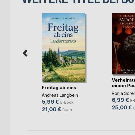
Raubzug
Verheirate
chfort
einem Päd
Freitag ab eins
ook
u(...)
Ronja Sorel
Andreas Langbein
ch
6,99 €
E-
5,99 €
E-Book
25,00 €
21,00 €
Buch