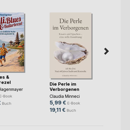
ues &
Gegen
rezel
Die Perle im
Mike 
Verborgenen
 Hagenmayer
6,99
Claudia Minneci
E-Book
29,9
5,99 €
€
E-Book
Buch
19,11 €
Buch