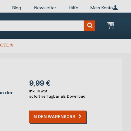
Blog
Newsletter
Hilfe
Mein Konto
Mein Wa
OTE %
9,99 €
inkl. MwSt.
 an der
sofort verfügbar als Download
IN DEN WARENKORB