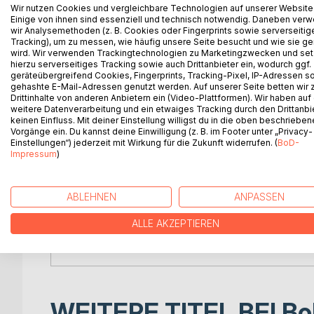
Es hat mich ganz besonders gefreut, dass ich dies
Wir nutzen Cookies und vergleichbare Technologien auf unserer Website
Einige von ihnen sind essenziell und technisch notwendig. Daneben ver
private Erinnerungen an Jugend und Krieg von 2 g
wir Analysemethoden (z. B. Cookies oder Fingerprints sowie serverseitig
Tracking), um zu messen, wie häufig unsere Seite besucht und wie sie ge
Teil 1: Der Nachlass von Ulrich K. beinhaltet Fot
wird. Wir verwenden Trackingtechnologien zu Marketingzwecken und se
hierzu serverseitiges Tracking sowie auch Drittanbieter ein, wodurch ggf.
Januar bis August 1945. Seine Dienststationen war
geräteübergreifend Cookies, Fingerprints, Tracking-Pixel, IP-Adressen s
Abteilung 662 in Berlin mit den Standorten Messeb
gehashte E-Mail-Adressen genutzt werden. Auf unserer Seite betten wir
Batterien in Seddin und Mahlsdorf. Es folgte der 
Drittinhalte von anderen Anbietern ein (Video-Plattformen). Wir haben auf
weitere Datenverarbeitung und ein etwaiges Tracking durch den Drittanbi
Wolfau/Niederschlesien. Die Grundausbildung erfolg
keinen Einfluss. Mit deiner Einstellung willigst du in die oben beschriebe
Ersatz- und Ausbildungs-Abteilung (mot.) 75, nach
Vorgänge ein. Du kannst deine Einwilligung (z. B. im Footer unter „Privacy-
Oderfront und Rückzugskämpfe durch den Kessel vo
Einstellungen“) jederzeit mit Wirkung für die Zukunft widerrufen. (
BoD-
Impressum
)
Kriegstagebuch dokumentiert.
Teil 2 beinhaltet Erinnerungen und ein Fotoalbum v
ABLEHNEN
ANPASSEN
Jugend 1942/43 in Karkelbeck/Ostpreußen.
ALLE AKZEPTIEREN
Dieses Buch erscheint außerhalb meiner Buchreihe 
Weltkrieg-
WEITERE TITEL BEI
Bo