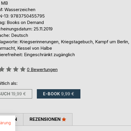
4 MB
: Wasserzeichen
N-13: 9783750455795
lag: Books on Demand
cheinungsdatum: 25.11.2019
ache: Deutsch
lagworte: Kriegserinnerungen, Kriegstagebuch, Kampf um Berlin,
rmacht, Kessel von Halbe
ierefreiheit: Eingeschränkt zugänglich
ertung::
0
Bewertungen
ltlich als:
BUCH
19,99 €
E-BOOK
9,99 €
TIMMEN
REZENSIONEN
lärung