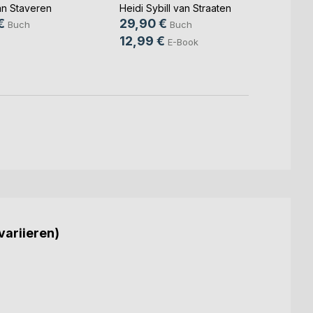
an Staveren
Heidi Sybill van Straaten
Keke v
€
29,90 €
16,9
Buch
Buch
12,99 €
9,99
E-Book
variieren)