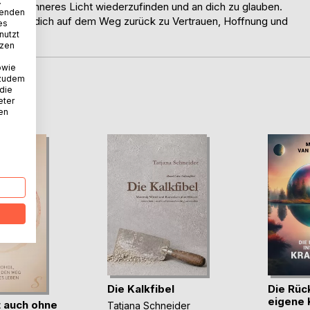
.
n, dein inneres Licht wiederzufinden und an dich zu glauben.
wenden
eitet es dich auf dem Weg zurück zu Vertrauen, Hoffnung und
es
nutzt
tzen
owie
 zudem
 die
D
eter
nen
Die Kalkfibel
Die Rüc
eigene 
 auch ohne
Tatjana Schneider