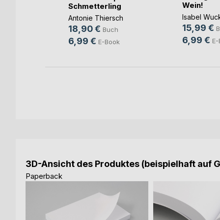
Wein!
Schmetterling
ch
Isabel Wuc
Antonie Thiersch
ook
15,99 €
18,90 €
B
Buch
6,99 €
6,99 €
E-
E-Book
3D-Ansicht des Produktes (beispielhaft auf 
Paperback