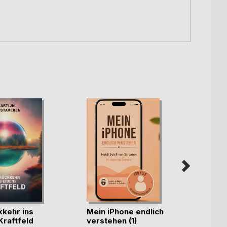
kkehr ins
Mein iPhone endlich
Humor 
Kraftfeld
verstehen (1)
(nicht