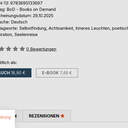
N-13: 9783695133697
lag: BoD - Books on Demand
cheinungsdatum: 29.10.2025
ache: Deutsch
lagworte: Selbstfindung, Achtsamkeit, Inneres Leuchten, poetisc
iration, Seelenreise
ertung::
0
Bewertungen
ltlich als:
BUCH
18,90 €
E-BOOK
7,49 €
TIMMEN
REZENSIONEN
lärung