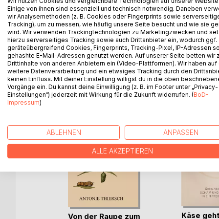
Wir nutzen Cookies und vergleichbare Technologien auf unserer Website
Zwischen Herzschlag und Sternenlicht lädt dich ei
Einige von ihnen sind essenziell und technisch notwendig. Daneben ver
Mit poetischen Bildern und sanften Impulsen begl
wir Analysemethoden (z. B. Cookies oder Fingerprints sowie serverseitig
Tracking), um zu messen, wie häufig unsere Seite besucht und wie sie ge
Stärke.
wird. Wir verwenden Trackingtechnologien zu Marketingzwecken und se
hierzu serverseitiges Tracking sowie auch Drittanbieter ein, wodurch ggf.
geräteübergreifend Cookies, Fingerprints, Tracking-Pixel, IP-Adressen s
gehashte E-Mail-Adressen genutzt werden. Auf unserer Seite betten wir
Drittinhalte von anderen Anbietern ein (Video-Plattformen). Wir haben auf
WEITERE TITEL BEI
Bo
weitere Datenverarbeitung und ein etwaiges Tracking durch den Drittanbi
keinen Einfluss. Mit deiner Einstellung willigst du in die oben beschriebe
Vorgänge ein. Du kannst deine Einwilligung (z. B. im Footer unter „Privacy-
Einstellungen“) jederzeit mit Wirkung für die Zukunft widerrufen. (
BoD-
Impressum
)
ABLEHNEN
ANPASSEN
ALLE AKZEPTIEREN
be rein
Käse geht
Von der Raupe zum
ler