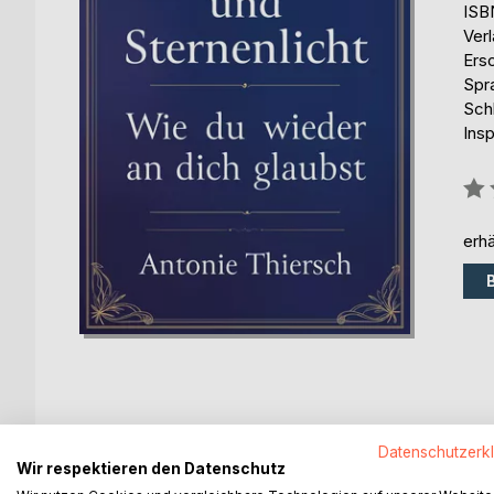
ISB
Ver
Ers
Spr
Sch
Insp
Bew
0%
erhä
BESCHREIBUNG
AUTOR/IN
PRESSES
Datenschutzerk
Wir respektieren den Datenschutz