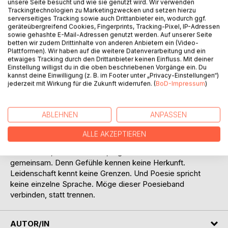
Dieser Poesieband ist ein Gedichtband der besonderen
unsere Seite besucht und wie sie genutzt wird. Wir verwenden
Trackingtechnologien zu Marketingzwecken und setzen hierzu
Art. Eine Art Synergie. Hier begegnen sich nicht nur die
serverseitiges Tracking sowie auch Drittanbieter ein, wodurch ggf.
Verse zweier Autorinnen, sondern auch die Leben zweier
geräteübergreifend Cookies, Fingerprints, Tracking-Pixel, IP-Adressen
Frauen, die sich nie gesucht und doch gefunden haben.
sowie gehashte E-Mail-Adressen genutzt werden. Auf unserer Seite
betten wir zudem Drittinhalte von anderen Anbietern ein (Video-
Verbunden wurden sie durch die gemeinsame
Plattformen). Wir haben auf die weitere Datenverarbeitung und ein
Leidenschaft: die Poesie. Aus dieser Liebe zum Schreiben
etwaiges Tracking durch den Drittanbieter keinen Einfluss. Mit deiner
entstand eine tiefe Freundschaft und Gespräche über alles
Einstellung willigst du in die oben beschriebenen Vorgänge ein. Du
kannst deine Einwilligung (z. B. im Footer unter „Privacy-Einstellungen“)
und nichts, über das Sichtbare und das Unsichtbare, über
jederzeit mit Wirkung für die Zukunft widerrufen. (
BoD-Impressum
)
Gott und die Welt. Gemeinsam haben beide ihre Gedichte
zu gleichen Anteilen in diesen Band gelegt, wie zwei
Stimmen, die einander Raum geben und sich dennoch
ABLEHNEN
ANPASSEN
selbst treu bleiben. Das Besondere: Die beiden Frauen
stammen aus unterschiedlichen kulturellen Hintergründen.
ALLE AKZEPTIEREN
In diesem Band treffen türkische und deutsche Wurzeln
aufeinander, verweben sich, ergänzen sich und erzählen
gemeinsam. Denn Gefühle kennen keine Herkunft.
Leidenschaft kennt keine Grenzen. Und Poesie spricht
keine einzelne Sprache. Möge dieser Poesieband
verbinden, statt trennen.
AUTOR/IN