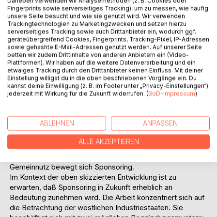
Daneben verwenden wir Analysemethoden (z. B. Cookies oder
reihenweise erzeugter Designerprodukte wird das Bild
Fingerprints sowie serverseitiges Tracking), um zu messen, wie häufig
eines Unternehmens immer ausschlaggebender für die
unsere Seite besucht und wie sie genutzt wird. Wir verwenden
Trackingtechnologien zu Marketingzwecken und setzen hierzu
Abgrenzung von der Konkurrenz. Wirtschaft und Politik sind
serverseitiges Tracking sowie auch Drittanbieter ein, wodurch ggf.
aufgrund ihrer wechselseitigen Determination und ihrer
geräteübergreifend Cookies, Fingerprints, Tracking-Pixel, IP-Adressen
vielschichtigen Interdependenzen schon seit jeher eng
sowie gehashte E-Mail-Adressen genutzt werden. Auf unserer Seite
miteinander verknüpft. In einer Zeit, in der sich
betten wir zudem Drittinhalte von anderen Anbietern ein (Video-
Plattformen). Wir haben auf die weitere Datenverarbeitung und ein
gesellschaftliche Normen und Werte tendenziell
etwaiges Tracking durch den Drittanbieter keinen Einfluss. Mit deiner
auseinander entwickeln und in der ein zunehmender
Einstellung willigst du in die oben beschriebenen Vorgänge ein. Du
Sinnverlust zu beobachten ist, ist die Notwendigkeit
kannst deine Einwilligung (z. B. im Footer unter „Privacy-Einstellungen“)
jederzeit mit Wirkung für die Zukunft widerrufen. (
BoD-Impressum
)
konsensstiftender Normen für allgemein akzeptierte
Leitideen und Wertmaßstäbe besonders wichtig. Die
vielfältigen wirtschaftlich-politischen Wechselbeziehungen
ABLEHNEN
ANPASSEN
setzen zwar einerseits Innovationsprozesse in Gang,
andererseits können daraus jedoch auch problematische
ALLE AKZEPTIEREN
Abhängigkeitsverhältnisse entstehen. Innerhalb dieser
wechselseitigen Durchdringung von Eigen- und
Gemeinnutz bewegt sich Sponsoring.
Im Kontext der oben skizzierten Entwicklung ist zu
erwarten, daß Sponsoring in Zukunft erheblich an
Bedeutung zunehmen wird. Die Arbeit konzentriert sich auf
die Betrachtung der westlichen Industriestaaten. Sie