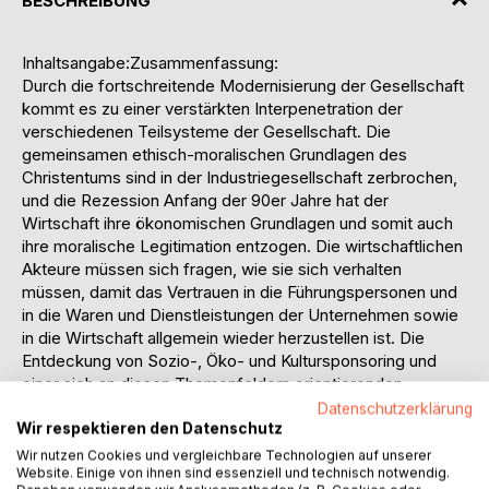
BESCHREIBUNG
Inhaltsangabe:Zusammenfassung:
Durch die fortschreitende Modernisierung der Gesellschaft
kommt es zu einer verstärkten Interpenetration der
verschiedenen Teilsysteme der Gesellschaft. Die
gemeinsamen ethisch-moralischen Grundlagen des
Christentums sind in der Industriegesellschaft zerbrochen,
und die Rezession Anfang der 90er Jahre hat der
Wirtschaft ihre ökonomischen Grundlagen und somit auch
ihre moralische Legitimation entzogen. Die wirtschaftlichen
Akteure müssen sich fragen, wie sie sich verhalten
müssen, damit das Vertrauen in die Führungspersonen und
in die Waren und Dienstleistungen der Unternehmen sowie
in die Wirtschaft allgemein wieder herzustellen ist. Die
Entdeckung von Sozio-, Öko- und Kultursponsoring und
einer sich an diesen Themenfeldern orientierenden
Werbemoral scheint auf eine Moralisierung der Ökonomie,
Datenschutzerklärung
Wir respektieren den Datenschutz
aber auch auf eine wachsende Ökonomisierung der -Moral
hinzudeuten. Bei sich ausweitender funktionaler
Wir nutzen Cookies und vergleichbare Technologien auf unserer
Website. Einige von ihnen sind essenziell und technisch notwendig.
Gleichwertigkeit und ästhetischer Gleichförmigkeit