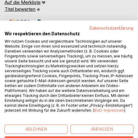
Auf die Merkliste
Titel bewerten
Datenschutzerklärung
Wir respektieren den Datenschutz
Wir nutzen Cookies und vergleichbare Technologien auf unserer
Website. Einige von ihnen sind essenziell und technisch notwendig.
Daneben verwenden wir Analysemethoden (z. B. Cookies oder
BESCHREIBUNG
Fingerprints sowie serverseitiges Tracking), um zu messen, wie häufig
unsere Seite besucht und wie sie genutzt wird. Wir verwenden
Trackingtechnologien zu Marketingzwecken und setzen hierzu
serverseitiges Tracking sowie auch Drittanbieter ein, wodurch ggf.
Der 31- jährige Paul Berger hat vor kurzem sein
geräteübergreifend Cookies, Fingerprints, Tracking-Pixel, IP-Adressen
Psychologie - Studium beendet und darf sich nun ganz
sowie gehashte E-Mail-Adressen genutzt werden. Auf unserer Seite
betten wir zudem Drittinhalte von anderen Anbietern ein (Video-
offiziell "Psychologe" nennen. Da er allerdings weiterhin
Plattformen). Wir haben auf die weitere Datenverarbeitung und ein
nicht das Gefühl hat, zu verstehen, wie man Menschen in
etwaiges Tracking durch den Drittanbieter keinen Einfluss. Mit deiner
emotionale Krisen helfen kann, entscheidet er sich, die
Einstellung willigst du in die oben beschriebenen Vorgänge ein. Du
kannst deine Einwilligung (z. B. im Footer unter „Privacy-Einstellungen“)
mehrjährige Weiterbildung zum "Psychotherapeuten für
jederzeit mit Wirkung für die Zukunft widerrufen. (
BoD-Impressum
)
Verhaltenstherapie" anzuschließen.
Fortan bewegt sich Paul zwischen verschiedenen
Lebenswelten: Auf der einen Seite genießt er das gesellige
ABLEHNEN
ANPASSEN
Beisammensein im Kreise seiner bierdurstigen