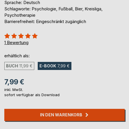
Sprache: Deutsch
Schlagworte: Psychologie, Fußball, Bier, Kreisliga,
Psychotherapie
Barrierefreiheit: Eingeschränkt zugänglich
Bewertung::
100%
1
Bewertung
erhältlich als:
BUCH
11,99 €
E-BOOK
7,99 €
7,99 €
inkl. MwSt.
sofort verfügbar als Download
IN DEN WARENKORB