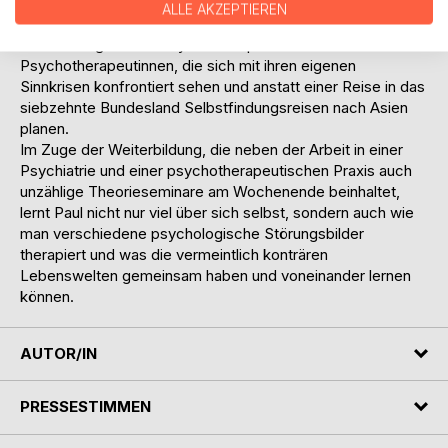
Kreisligafußball-Truppe, die fieberhaft den nächsten
ALLE AKZEPTIEREN
Ballermann-Urlaub anvisiert. Auf der anderen Seite trifft
Paul auf angehende Psychotherapeuten und
Psychotherapeutinnen, die sich mit ihren eigenen
Sinnkrisen konfrontiert sehen und anstatt einer Reise in das
siebzehnte Bundesland Selbstfindungsreisen nach Asien
planen.
Im Zuge der Weiterbildung, die neben der Arbeit in einer
Psychiatrie und einer psychotherapeutischen Praxis auch
unzählige Theorieseminare am Wochenende beinhaltet,
lernt Paul nicht nur viel über sich selbst, sondern auch wie
man verschiedene psychologische Störungsbilder
therapiert und was die vermeintlich konträren
Lebenswelten gemeinsam haben und voneinander lernen
können.
AUTOR/IN
PRESSESTIMMEN