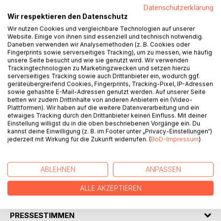
Datenschutzerklärung
Wir respektieren den Datenschutz
BESCHREIBUNG
Wir nutzen Cookies und vergleichbare Technologien auf unserer
Website. Einige von ihnen sind essenziell und technisch notwendig.
Daneben verwenden wir Analysemethoden (z. B. Cookies oder
Anna führt einen kleinen Buchladen.Ein Ort voller
Fingerprints sowie serverseitiges Tracking), um zu messen, wie häufig
Geschichten, aber auch voller Stille in ihrem eigenen
unsere Seite besucht und wie sie genutzt wird. Wir verwenden
Leben. Als Lukas auftaucht, verändert sich etwas:
Trackingtechnologien zu Marketingzwecken und setzen hierzu
serverseitiges Tracking sowie auch Drittanbieter ein, wodurch ggf.
Gespräche, die tiefer gehen als bloße Worte, gemeinsame
geräteübergreifend Cookies, Fingerprints, Tracking-Pixel, IP-Adressen
Projekte, die Mut verlangen, und ein leises Knistern, das
sowie gehashte E-Mail-Adressen genutzt werden. Auf unserer Seite
stärker wird, je mehr Raum sie einander geben.
betten wir zudem Drittinhalte von anderen Anbietern ein (Video-
Plattformen). Wir haben auf die weitere Datenverarbeitung und ein
Doch zwischen Nähe und Distanz, zwischen
etwaiges Tracking durch den Drittanbieter keinen Einfluss. Mit deiner
unausgesprochenen Ängsten und neuen Hoffnungen,
Einstellung willigst du in die oben beschriebenen Vorgänge ein. Du
müssen beide lernen, was es heißt, Vertrauen zuzulassen.
kannst deine Einwilligung (z. B. im Footer unter „Privacy-Einstellungen“)
jederzeit mit Wirkung für die Zukunft widerrufen. (
BoD-Impressum
)
Eine Liebesgeschichte über leise Gesten, die Kraft von
Worten und den Mut, den eigenen Platz im Leben zu
finden.
ABLEHNEN
ANPASSEN
ALLE AKZEPTIEREN
AUTOR/IN
PRESSESTIMMEN