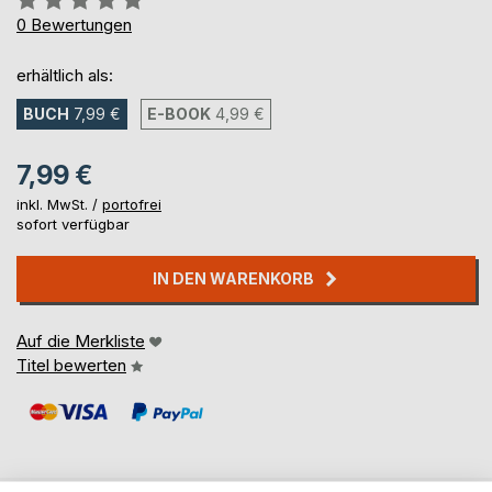
0%
0
Bewertungen
erhältlich als:
BUCH
7,99 €
E-BOOK
4,99 €
7,99 €
inkl. MwSt. /
portofrei
sofort verfügbar
IN DEN WARENKORB
Auf die Merkliste
Titel bewerten