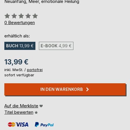
Neuanfang, Meer, emotionale Heilung
Bewertung::
0%
0
Bewertungen
erhältlich als:
BUCH
13,99 €
E-BOOK
4,99 €
13,99 €
inkl. MwSt. /
portofrei
sofort verfügbar
IN DEN WARENKORB
Auf die Merkliste
Titel bewerten