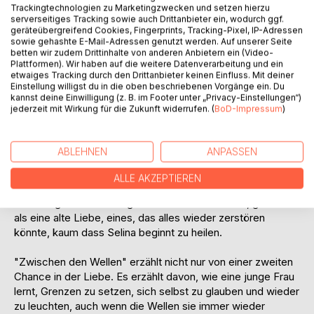
Trackingtechnologien zu Marketingzwecken und setzen hierzu
Der Junge, mit dem sie einmal alles geteilt hat. Der Mann,
serverseitiges Tracking sowie auch Drittanbieter ein, wodurch ggf.
der gegangen ist, genau als sie ihn am meisten gebraucht
geräteübergreifend Cookies, Fingerprints, Tracking-Pixel, IP-Adressen
hätte.
sowie gehashte E-Mail-Adressen genutzt werden. Auf unserer Seite
betten wir zudem Drittinhalte von anderen Anbietern ein (Video-
Plattformen). Wir haben auf die weitere Datenverarbeitung und ein
Er zeigt keine Regung. Vielleicht tut er nur so. Selina redet
etwaiges Tracking durch den Drittanbieter keinen Einfluss. Mit deiner
sich ein, dass da nur noch Hass ist, nichts sonst, bis sein
Einstellung willigst du in die oben beschriebenen Vorgänge ein. Du
kannst deine Einwilligung (z. B. im Footer unter „Privacy-Einstellungen“)
Blick für eine Sekunde an ihr hängen bleibt und sie merkt,
jederzeit mit Wirkung für die Zukunft widerrufen. (
BoD-Impressum
)
wie schwer es plötzlich ist, ruhig zu atmen.
Zwischen Konferenzräumen und Blicken, die eine Sekunde
ABLEHNEN
ANPASSEN
zu lang bleiben, zwischen Büroflurgetuschel und Nächten
am Meer, gerät Selinas mühsam aufgebaute Ruhe ins
ALLE AKZEPTIEREN
Wanken. Louis hat sich verändert, ist ruhiger geworden,
vorsichtiger. Aber er trägt ein Geheimnis mit sich, größer
als eine alte Liebe, eines, das alles wieder zerstören
könnte, kaum dass Selina beginnt zu heilen.
"Zwischen den Wellen" erzählt nicht nur von einer zweiten
Chance in der Liebe. Es erzählt davon, wie eine junge Frau
lernt, Grenzen zu setzen, sich selbst zu glauben und wieder
zu leuchten, auch wenn die Wellen sie immer wieder