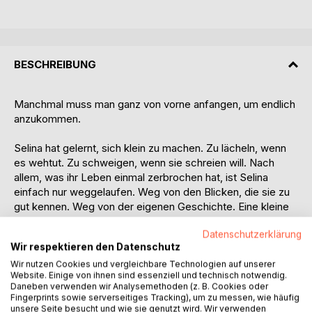
BESCHREIBUNG
Manchmal muss man ganz von vorne anfangen, um endlich
anzukommen.
Selina hat gelernt, sich klein zu machen. Zu lächeln, wenn
es wehtut. Zu schweigen, wenn sie schreien will. Nach
allem, was ihr Leben einmal zerbrochen hat, ist Selina
einfach nur weggelaufen. Weg von den Blicken, die sie zu
gut kennen. Weg von der eigenen Geschichte. Eine kleine
Wohnung mit Blick aufs Meer, ein neuer Job, eine Stadt an
Datenschutzerklärung
der Ostsee, in der niemand fragt, warum sie so vorsichtig
Wir respektieren den Datenschutz
mit sich selbst ist. Sie nennt es Neuanfang. Was es wirklich
ist, begreift sie erst viel später.
Wir nutzen Cookies und vergleichbare Technologien auf unserer
Website. Einige von ihnen sind essenziell und technisch notwendig.
Daneben verwenden wir Analysemethoden (z. B. Cookies oder
Sie sitzt ihrem neuen Chef gegenüber und erkennt sein
Fingerprints sowie serverseitiges Tracking), um zu messen, wie häufig
Gesicht, bevor sie einen einzigen Ton sagen kann. Louis.
unsere Seite besucht und wie sie genutzt wird. Wir verwenden