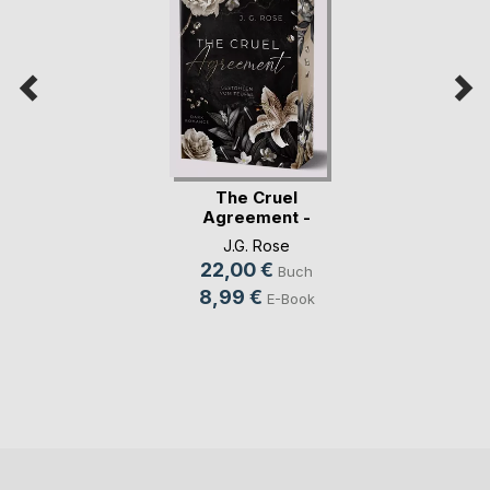
The Cruel
Agreement -
Gestohlen vo(...)
J.G. Rose
22,00 €
Buch
8,99 €
E-Book