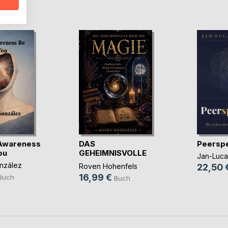
D
Awareness
DAS
Peerspe
ou
GEHEIMNISVOLLE
Jan-Luca
BUCH DER MAGIE
nzález
Roven Hohenfels
22,50 
16,99 €
Buch
Buch