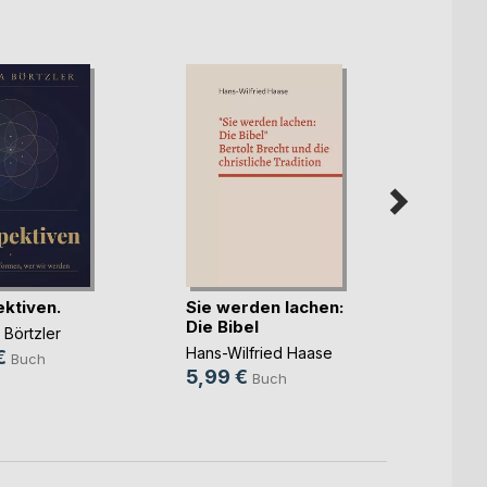
Gedan
ktiven.
Sie werden lachen:
Heinz 
Die Bibel
 Börtzler
24,9
Hans-Wilfried Haase
€
Buch
5,99 €
Buch