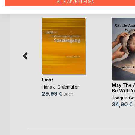
WEITERE TITEL BEI
Bo
ALLE AKZEPTIEREN
Licht
der
May The 
Hans J. Grabmüller
Be With Y
29,99 €
Buch
ckard
Joaquín Go
ohm
34,90 €
ch