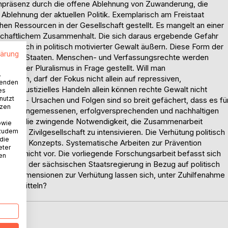
enpräsenz durch die offene Ablehnung von Zuwanderung, die
blehnung der aktuellen Politik. Exemplarisch am Freistaat
en Ressourcen in der Gesellschaft gestellt. Es mangelt an einer
llschaftlichem Zusammenhalt. Die sich daraus ergebende Gefahr
 letztlich in politisch motivierter Gewalt äußern. Diese Form der
lärung
ktgeprägter Staaten. Menschen- und Verfassungsrechte werden
e und der Pluralismus in Frage gestellt. Will man
.
irken, darf der Fokus nicht allein auf repressiven,
wenden
es und justizielles Handeln allein können rechte Gewalt nicht
es
nutzt
 komplex - Ursachen und Folgen sind so breit gefächert, dass es fü
tzen
in einen angemessenen, erfolgversprechenden und nachhaltigen
ibt sich die zwingende Notwendigkeit, die Zusammenarbeit
owie
 zudem
ng und Zivilgesellschaft zu intensivieren. Die Verhütung politisch
 die
ftlichen Konzepts. Systematische Arbeiten zur Prävention
eter
n bislang nicht vor. Die vorliegende Forschungsarbeit befasst sich
nen
nahmen der sächsischen Staatsregierung in Bezug auf politisch
elche Dimensionen zur Verhütung lassen sich, unter Zuhilfenahme
eit ermitteln?