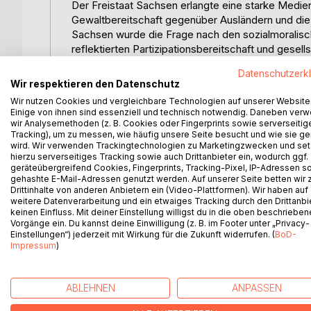
Der Freistaat Sachsen erlangte eine starke Medi
Gewaltbereitschaft gegenüber Ausländern und die A
Sachsen wurde die Frage nach den sozialmoralisch
reflektierten Partizipationsbereitschaft und gese
besteht im Angriff auf die Demokratie und kann sich
Datenschutzerk
Kriminalität ist nicht nur ein Gegenstand konfli
Wir respektieren den Datenschutz
verletzt und die Rechtsstaatlichkeit, die Demokrati
Wir nutzen Cookies und vergleichbare Technologien auf unserer Website
fremdenfeindlichen Tendenzen nachhaltig entgegenw
Einige von ihnen sind essenziell und technisch notwendig. Daneben ver
sicherheitspolitischen Aufgaben liegen. Polizeilich
wir Analysemethoden (z. B. Cookies oder Fingerprints sowie serverseitig
Tracking), um zu messen, wie häufig unsere Seite besucht und wie sie ge
stoppen. Politisch motivierte Kriminalität ist sehr
wird. Wir verwenden Trackingtechnologien zu Marketingzwecken und se
die Strafverfolgungsbehörden unmöglich ist, alle
hierzu serverseitiges Tracking sowie auch Drittanbieter ein, wodurch ggf.
Ansatz der Prävention zu konzipieren. Daraus erg
geräteübergreifend Cookies, Fingerprints, Tracking-Pixel, IP-Adressen s
gehashte E-Mail-Adressen genutzt werden. Auf unserer Seite betten wir
zwischen Polizei, Trägern der öffentlichen Verwaltu
Drittinhalte von anderen Anbietern ein (Video-Plattformen). Wir haben auf
motivierter Gewalt bedarf eines gesamtgesellscha
weitere Datenverarbeitung und ein etwaiges Tracking durch den Drittanbi
politisch motivierter Kriminalität in Sachsen liege
keinen Einfluss. Mit deiner Einstellung willigst du in die oben beschriebe
daher mit der Frage: Wie sind die Präventionsmaß
Vorgänge ein. Du kannst deine Einwilligung (z. B. im Footer unter „Privacy-
Einstellungen“) jederzeit mit Wirkung für die Zukunft widerrufen. (
BoD-
motivierte Kriminalität–Rechts ausgestaltet und w
Impressum
)
kriminalpräventiver Theorien, für die zukünftige Arb
ABLEHNEN
ANPASSEN