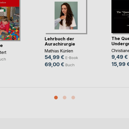
The Qu
Lehrbuch der
Underg
Aurachirurgie
se
Christia
Mathias Künlen
tert
9,49 €
54,99 €
E-Book
uch
15,99 
69,00 €
Buch