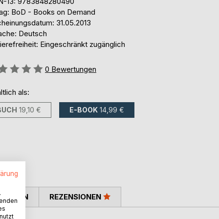
N-13: 9783848280490
lag: BoD - Books on Demand
cheinungsdatum: 31.05.2013
ache: Deutsch
ierefreiheit: Eingeschränkt zugänglich
ertung::
0
Bewertungen
ltlich als:
BUCH
19,10 €
E-BOOK
14,99 €
lärung
.
TIMMEN
REZENSIONEN
wenden
es
nutzt