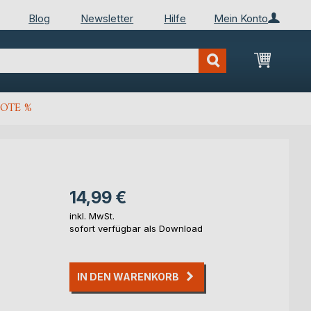
Blog
Newsletter
Hilfe
Mein Konto
Mein Wa
OTE %
14,99 €
inkl. MwSt.
sofort verfügbar als Download
IN DEN WARENKORB