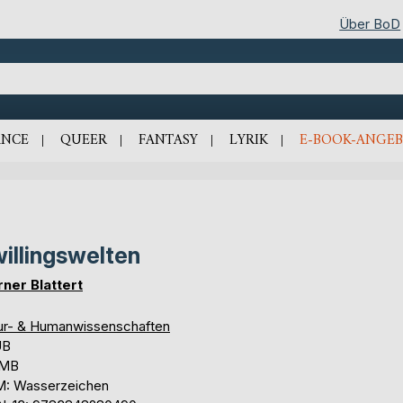
Über BoD
NCE
QUEER
FANTASY
LYRIK
E-BOOK-ANGEB
illingswelten
ner Blattert
ur- & Humanwissenschaften
UB
 MB
: Wasserzeichen