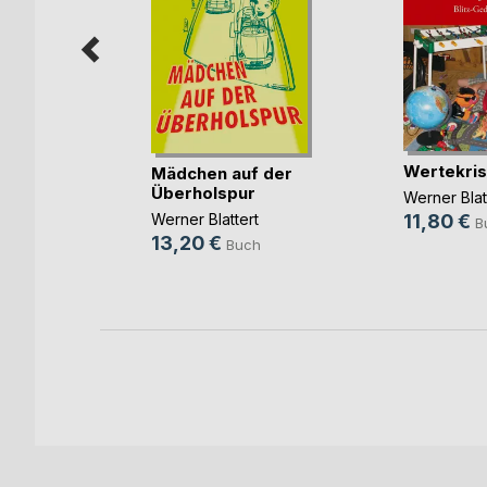
Wertekri
Mädchen auf der
 Lagrange
,
Überholspur
Werner Blat
d
, ...
Werner Blattert
11,80 €
B
Book
13,20 €
Buch
uch