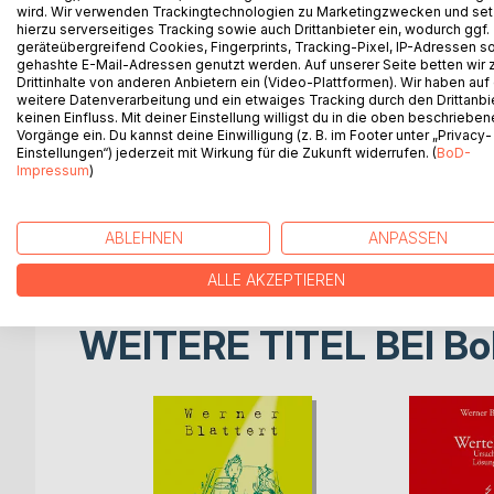
Wer eineiige Zwillinge kennt, weiß: Sie setzen ei
wird. Wir verwenden Trackingtechnologien zu Marketingzwecken und se
eine Zwilling geradezu körperlich spürt, wenn der 
hierzu serverseitiges Tracking sowie auch Drittanbieter ein, wodurch ggf.
geräteübergreifend Cookies, Fingerprints, Tracking-Pixel, IP-Adressen s
Außenstehenden unglaublich scheint, ist für das u
gehashte E-Mail-Adressen genutzt werden. Auf unserer Seite betten wir
Werner Blattert fächert in seinem Buch das ganze 
Drittinhalte von anderen Anbietern ein (Video-Plattformen). Wir haben auf
Familie kam es häufig zu Zwillingsgeburten - bis 
weitere Datenverarbeitung und ein etwaiges Tracking durch den Drittanbi
keinen Einfluss. Mit deiner Einstellung willigst du in die oben beschriebe
eigenen Beobachtungen und wissenschaftlichen Erk
Vorgänge ein. Du kannst deine Einwilligung (z. B. im Footer unter „Privacy-
Band zwischen Zwillingen gibt. Gleichzeitig macht
Einstellungen“) jederzeit mit Wirkung für die Zukunft widerrufen. (
BoD-
Laufe des Lebens so stark verändern können, dass
Impressum
)
Der Autor hat mit Zwillingen und deren Eltern ges
unterhaltsamen Anekdoten. Wer sich also mit Zwil
vordringt, was uns alle formt: unsere Identität.
ABLEHNEN
ANPASSEN
ALLE AKZEPTIEREN
WEITERE TITEL BEI
Bo