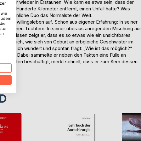
nen immer wieder in Erstaunen. Wie kann es etwa sein, dass der
tzen
andere, Hunderte Kilometer entfernt, einen Unfall hatte? Was
owie
nzertrennliche Duo das Normalste der Welt.
 zudem
bunte Zwillingsleben auf. Schon aus eigener Erfahrung: In seiner
 die
hin zu seinen Töchtern. In seiner überaus anregenden Mischung au
eter
nen
enntnissen zeigt er, dass es so etwas wie ein unsichtbares
 er deutlich, wie sich von Geburt an erbgleiche Geschwister im
 man sich wundert und spontan fragt: „Wie ist das möglich?“
prochen. Dabei sammelte er neben den Fakten eine Fülle an
lingswelten beschäftigt, merkt schnell, dass er zum Kern dessen
D