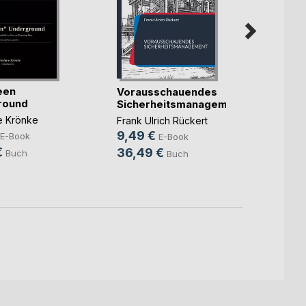
ICD-11
een
Vorausschauendes
Petiti
round
Sicherheitsmanagement
Burkh
ne Krönke
Frank Ulrich Rückert
2,99
9,49 €
E-Book
E-Book
5,99
€
36,49 €
Buch
Buch