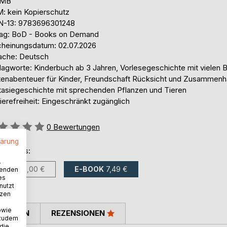
 MB
: kein Kopierschutz
N-13: 9783696301248
lag: BoD - Books on Demand
cheinungsdatum: 02.07.2026
ache: Deutsch
agworte: Kinderbuch ab 3 Jahren, Vorlesegeschichte mit vielen Bi
tenabenteuer für Kinder, Freundschaft Rücksicht und Zusammenha
tasiegeschichte mit sprechenden Pflanzen und Tieren
ierefreiheit: Eingeschränkt zugänglich
ertung::
0
Bewertungen
lärung
ltlich als:
.
BUCH
19,00 €
E-BOOK
7,49 €
wenden
es
nutzt
tzen
owie
TIMMEN
REZENSIONEN
 zudem
 die