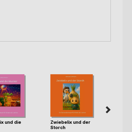
ix und die
Zwiebelix und der
Zwieb
r
Storch
Holzb