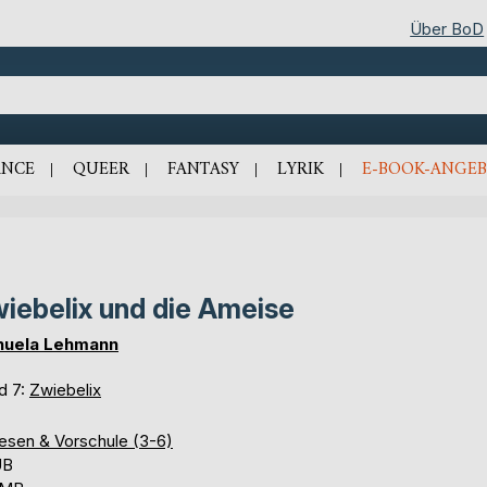
Über BoD
NCE
QUEER
FANTASY
LYRIK
E-BOOK-ANGEB
iebelix und die Ameise
uela Lehmann
d 7:
Zwiebelix
lesen & Vorschule (3-6)
UB