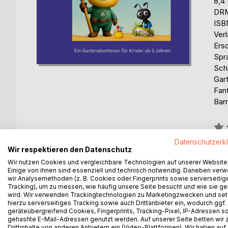
8,4
DRM
ISB
Ver
Ers
Spr
Schl
Gar
Fan
Barr
Bew
0%
Datenschutzerk
Wir respektieren den Datenschutz
erhä
Wir nutzen Cookies und vergleichbare Technologien auf unserer Website
Einige von ihnen sind essenziell und technisch notwendig. Daneben ver
wir Analysemethoden (z. B. Cookies oder Fingerprints sowie serverseitig
Tracking), um zu messen, wie häufig unsere Seite besucht und wie sie ge
wird. Wir verwenden Trackingtechnologien zu Marketingzwecken und se
hierzu serverseitiges Tracking sowie auch Drittanbieter ein, wodurch ggf.
geräteübergreifend Cookies, Fingerprints, Tracking-Pixel, IP-Adressen s
BESCHREIBUNG
AUTOR/IN
PRESSES
gehashte E-Mail-Adressen genutzt werden. Auf unserer Seite betten wir
Drittinhalte von anderen Anbietern ein (Video-Plattformen). Wir haben auf