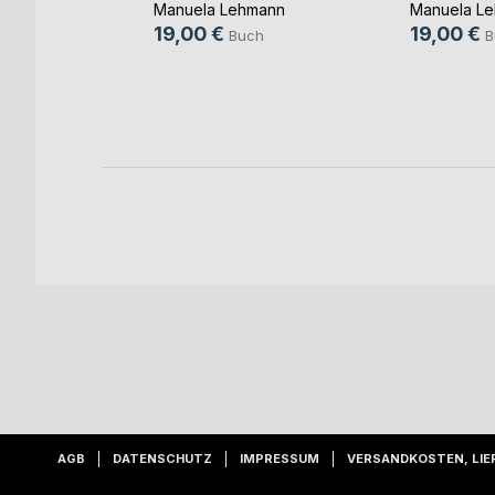
Manuela Lehmann
Manuela L
ch
19,00 €
19,00 €
Buch
B
AGB
DATENSCHUTZ
IMPRESSUM
VERSANDKOSTEN, LIE