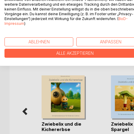
weitere Datenverarbeitung und ein etwaiges Tracking durch den Drittanbi
Im Garten der Gemüsefreunde entdeckt die kleine 
keinen Einfluss. Mit deiner Einstellung willigst du in die oben beschriebe
graben. Doch unter der Erde wohnt Tubi Toffel und
Vorgänge ein. Du kannst deine Einwilligung (z. B. im Footer unter „Privacy-
Einstellungen“) jederzeit mit Wirkung für die Zukunft widerrufen. (
BoD-
bemerkt Barni Brokkoli die Situation und ruft Zwieb
Impressum
)
Das Beet wird repariert und Tino Pino bekommt ein
Rücksicht, Freundschaft und gute Ideen im Garten
ABLEHNEN
ANPASSEN
ALLE AKZEPTIEREN
WEITERE TITEL BEI
Bo
imaus
,
Käthe
Zwiebelix und die
Zwiebelix
Kichererbse
Spargel
ok