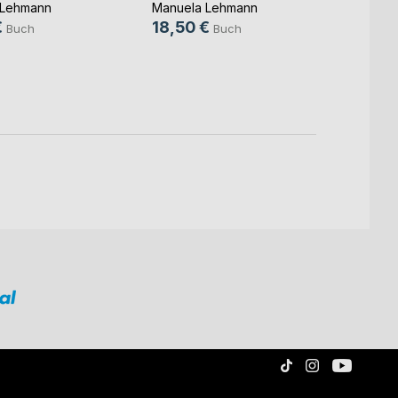
 Lehmann
Manuela Lehmann
Manue
€
18,50 €
18,5
Buch
Buch