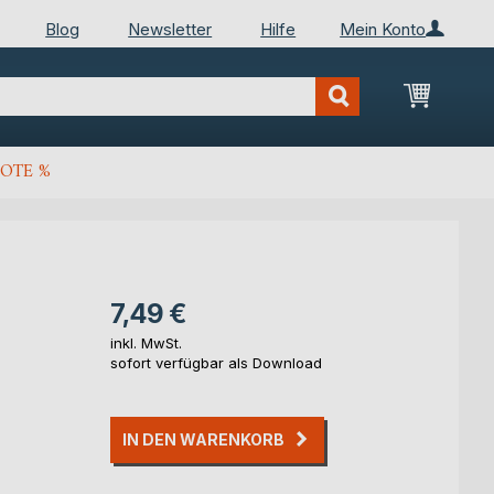
Blog
Newsletter
Hilfe
Mein Konto
Mein Wa
OTE %
7,49 €
inkl. MwSt.
sofort verfügbar als Download
IN DEN WARENKORB