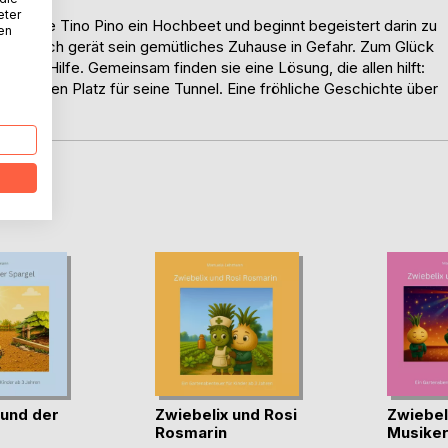
eter
Ameise Tino Pino ein Hochbeet und beginnt begeistert darin zu
nen
 plötzlich gerät sein gemütliches Zuhause in Gefahr. Zum Glück
elix zu Hilfe. Gemeinsam finden sie eine Lösung, die allen hilft:
en neuen Platz für seine Tunnel. Eine fröhliche Geschichte über
.
D
 und der
Zwiebelix und Rosi
Zwiebel
Rosmarin
Musike