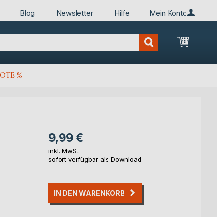
Blog
Newsletter
Hilfe
Mein Konto
Mein Wa
OTE %
r
9,99 €
inkl. MwSt.
sofort verfügbar als Download
IN DEN WARENKORB