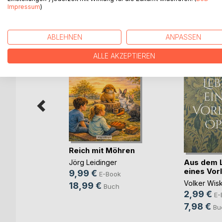
Impressum
)
WEITERE TITEL BEI
Bo
ABLEHNEN
ANPASSEN
ALLE AKZEPTIEREN
en der
nken
Reich mit Möhren
ok
Aus dem 
Jörg Leidinger
ch
eines Vor
9,99 €
E-Book
Volker Wis
18,99 €
Buch
2,99 €
E-
7,98 €
Bu