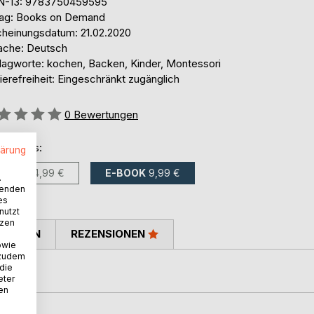
N-13: 9783750459595
lag: Books on Demand
cheinungsdatum: 21.02.2020
ache: Deutsch
lagworte: kochen, Backen, Kinder, Montessori
ierefreiheit: Eingeschränkt zugänglich
ertung::
0
Bewertungen
ltlich als:
lärung
BUCH
24,99 €
E-BOOK
9,99 €
.
wenden
es
nutzt
tzen
TIMMEN
REZENSIONEN
owie
 zudem
 die
inder.
eter
nen