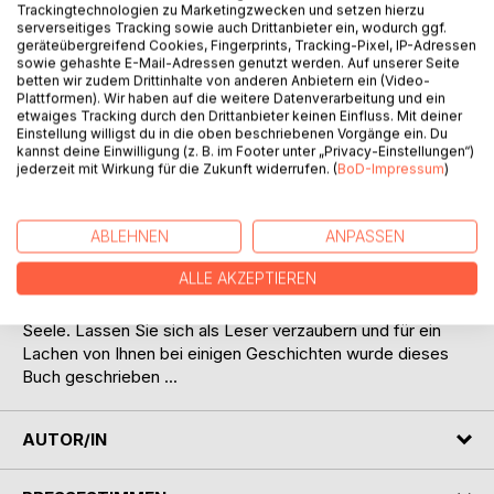
BESCHREIBUNG
Trackingtechnologien zu Marketingzwecken und setzen hierzu
serverseitiges Tracking sowie auch Drittanbieter ein, wodurch ggf.
geräteübergreifend Cookies, Fingerprints, Tracking-Pixel, IP-Adressen
sowie gehashte E-Mail-Adressen genutzt werden. Auf unserer Seite
Eines Tages stellte mir ein kleines deutsches Mädchen, die
betten wir zudem Drittinhalte von anderen Anbietern ein (Video-
Frage, warum sind bei Euch die Fichtenzapfen krumm. Da
Plattformen). Wir haben auf die weitere Datenverarbeitung und ein
etwaiges Tracking durch den Drittanbieter keinen Einfluss. Mit deiner
ich es nicht wusste, beantwortete ich die Frage so: "Diese
Einstellung willigst du in die oben beschriebenen Vorgänge ein. Du
Zapfen dienen den Waldfeen als Vorlage für die
kannst deine Einwilligung (z. B. im Footer unter „Privacy-Einstellungen“)
Weihnachtsbäckerei - Vanillekipferln!" Der
jederzeit mit Wirkung für die Zukunft widerrufen. (
BoD-Impressum
)
Gesichtsausdruck von Johanna wurde misstrauisch.
"Johanna, dies ist nur ein Märchen!" und aus dieser Idee
heraus, wurde dieses Buch geschrieben. Ein Freund hat es
ABLEHNEN
ANPASSEN
mit wunderschönen Bildern illustriert, denn ein Kinderbuch
ALLE AKZEPTIEREN
ohne Bilder ist kein wirkliches Kinderbuch. Das Buch lässt
Tiere sprechen, erfindet Fabelwesen, gibt Dingen eine
Seele. Lassen Sie sich als Leser verzaubern und für ein
Lachen von Ihnen bei einigen Geschichten wurde dieses
Buch geschrieben ...
AUTOR/IN