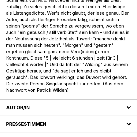
Schaffens von M.E. wirkt eben nichts weniger als dies:
zufällig. Zu vieles geschieht in diesen Texten. Eher listige
als Listengedichte. Wer's nicht glaubt, der lese genau. Der
Autor, auch als fleißiger Prosaiker tätig, scheint sich in
seinen "poems" der Sprache zu vergewissern, wo eben
auch "ein gebüsch / still verblütet" sein kann - und sei es in
der Neufassung der Jetztheit als Tuwort: "manche denkt
man müssen sich heuten". "Morgen" und "gestern"
ergeben gleichsam ganz neue Verb(indung)en im
Kontinuum. Diese "5 | vielleicht 6 stunden | zeit für 3 |
vielleicht 4 wörter |" Und da tritt der "Wildling" aus seinem
Gestrüpp heraus, und "da sagt er Ich und es bleibt
geräusch". Das Ichwort verklingt, das Duwort wird gehört.
Die zweite Person Singular spricht zur ersten. (Aus dem
Nachwort von Patrick Wilden)
AUTOR/IN
PRESSESTIMMEN