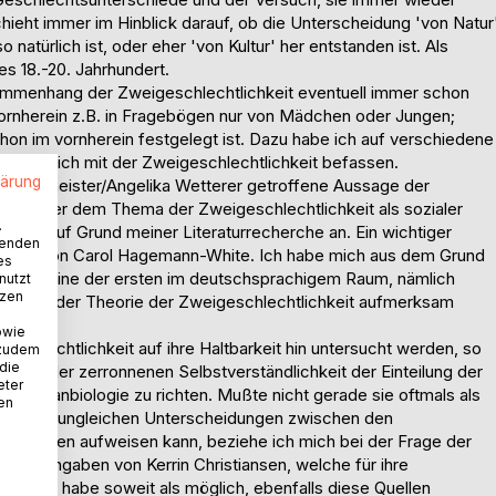
hieht immer im Hinblick darauf, ob die Unterscheidung 'von Natur
o natürlich ist, oder eher 'von Kultur' her entstanden ist. Als
es 18.-20. Jahrhundert.
ammenhang der Zweigeschlechtlichkeit eventuell immer schon
rnherein z.B. in Fragebögen nur von Mädchen oder Jungen;
on im vornherein festgelegt ist. Dazu habe ich auf verschiedene
n, die sich mit der Zweigeschlechtlichkeit befassen.
lärung
ne Gildemeister/Angelika Wetterer getroffene Aussage der
enüber dem Thema der Zweigeschlechtlichkeit als sozialer
.
hrung auf Grund meiner Literaturrecherche an. Ein wichtiger
wenden
rbeiten von Carol Hagemann-White. Ich habe mich aus dem Grund
es
 sie als eine der ersten im deutschsprachigem Raum, nämlich
nutzt
tzen
annahmen der Theorie der Zweigeschlechtlichkeit aufmerksam
owie
eschlechtlichkeit auf ihre Haltbarkeit hin untersucht werden, so
 zudem
 die
 nach der zerronnenen Selbstverständlichkeit der Einteilung der
eter
e Humanbiologie zu richten. Mußte nicht gerade sie oftmals als
nen
dung von ungleichen Unterscheidungen zwischen den
Fachwissen aufweisen kann, beziehe ich mich bei der Frage der
f die Angaben von Kerrin Christiansen, welche für ihre
iert und habe soweit als möglich, ebenfalls diese Quellen