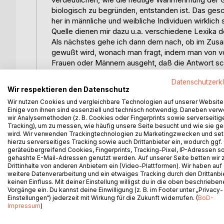
biologisch zu begründen, entstanden ist. Das gesc
her in männliche und weibliche Individuen wirklich s
Quelle dienen mir dazu u.a. verschiedene Lexika d
Als nächstes gehe ich dann dem nach, ob im Zus
gewußt wird, wonach man fragt, indem man von vo
Frauen oder Männern ausgeht, daß die Antwort sch
Aussagen von Frauenforscherinnen zurückgegriffe
Datenschutzerk
Im nächsten Unterkapitel greife ich die von Regi
Wir respektieren den Datenschutz
Rezeptionssperre im deutschsprachigem Raum geg
Wir nutzen Cookies und vergleichbare Technologien auf unserer Website
Konstruktion auf und spreche auch die eigene Erfa
Einige von ihnen sind essenziell und technisch notwendig. Daneben ver
Unterpunkt ist auch die Beschäftigung mit den A
wir Analysemethoden (z. B. Cookies oder Fingerprints sowie serverseitig
eingehender mit ihren Aussagen beschäftigt, weil
Tracking), um zu messen, wie häufig unsere Seite besucht und wie sie ge
wird. Wir verwenden Trackingtechnologien zu Marketingzwecken und se
bereits 1984, u.a. auf alltagstheoretische Grund
hierzu serverseitiges Tracking sowie auch Drittanbieter ein, wodurch ggf.
machte.
geräteübergreifend Cookies, Fingerprints, Tracking-Pixel, IP-Adressen s
Soll die These der sozialen Konstruktion von Zweig
gehashte E-Mail-Adressen genutzt werden. Auf unserer Seite betten wir
Drittinhalte von anderen Anbietern ein (Video-Plattformen). Wir haben auf
ist es meiner Meinung nach unabdingbar, die Frage
weitere Datenverarbeitung und ein etwaiges Tracking durch den Drittanbi
Menschen in zwei und nur zwei Geschlechter an di
keinen Einfluss. Mit deiner Einstellung willigst du in die oben beschriebe
'Letztinstanz' herhalten, wenn es um die Begrün
Vorgänge ein. Du kannst deine Einwilligung (z. B. im Footer unter „Privacy-
Einstellungen“) jederzeit mit Wirkung für die Zukunft widerrufen. (
BoD-
Geschlechtern ging. Da ich hier nicht das nötige 
Impressum
)
Eindeutigkeit durch die Humanbiologie vor allem au
Ausführungen die einschlägige Fachliteratur analys