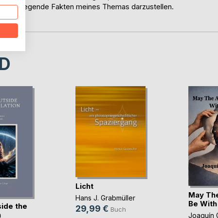
so grundlegende Fakten meines Themas darzustellen.
D
Licht
May Th
Hans J. Grabmüller
Be With
ide the
29,99 €
Buch
n
Joaquín 