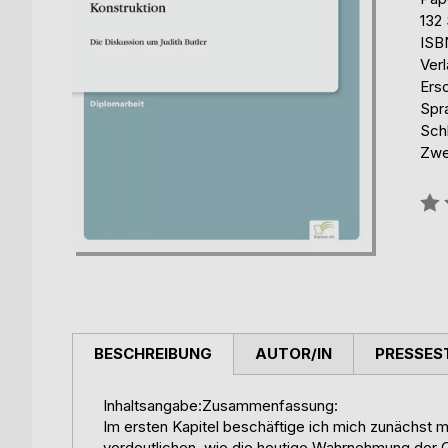
132 
ISB
Ver
Ers
Spr
Schl
Zwe
Bew
0%
BESCHREIBUNG
AUTOR/IN
PRESSES
Inhaltsangabe:Zusammenfassung:
Im ersten Kapitel beschäftige ich mich zunächst m
verdeutlichen, wie die heutige Wahrnehmung der 