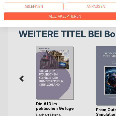
herangezogen. Im ersten Kapitel versuche ich al
ABLEHNEN
ANPASSEN
Um den […]
ALLE AKZEPTIEREN
WEITERE TITEL BEI
Bo
e
Die AfD im
e im
politischen Gefüge
From Outs
der (...)
Simulatio
s
Herbert Horne