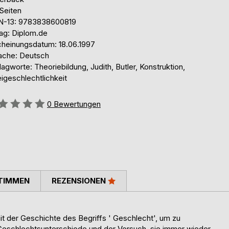
Seiten
N-13: 9783838600819
lag: Diplom.de
cheinungsdatum: 18.06.1997
ache: Deutsch
agworte: Theoriebildung, Judith, Butler, Konstruktion,
igeschlechtlichkeit
ertung::
0
Bewertungen
TIMMEN
REZENSIONEN
it der Geschichte des Begriffs ' Geschlecht', um zu
Geschlechtsunterschiede und der Versuch, sie immer wieder