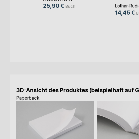
25,90 €
Lothar-Rüdi
ch
Buch
14,45 €
B
3D-Ansicht des Produktes (beispielhaft auf 
Paperback