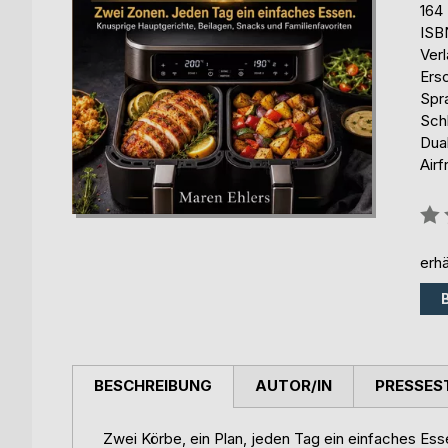
164
ISB
Ver
Ers
Spr
Sch
Dua
Air
Bew
0%
erhä
BESCHREIBUNG
AUTOR/IN
PRESSES
Zwei Körbe, ein Plan, jeden Tag ein einfaches Ess