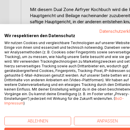
Mit diesem Dual Zone Airfryer Kochbuch wird die He
Hauptgericht und Beilage nacheinander zuzubereite
saftige Hauptgericht, in der anderen entstehen k
Datenschutzerk
Ob für schnelle Feierabendküche, Familienessen,
Wir respektieren den Datenschutz
zeigt dir, wie du mit klaren Garzeiten, passenden
Wir nutzen Cookies und vergleichbare Technologien auf unserer Website
Rezepte sind übersichtlich aufgebaut und helfen di
Einige von ihnen sind essenziell und technisch notwendig. Daneben ver
müssen.
wir Analysemethoden (z. B. Cookies oder Fingerprints sowie serverseitig
Tracking), um zu messen, wie häufig unsere Seite besucht und wie sie ge
wird. Wir verwenden Trackingtechnologien zu Marketingzwecken und se
Dich erwarten knusprige Hauptgerichte, goldbraun
hierzu serverseitiges Tracking sowie auch Drittanbieter ein, wodurch ggf.
praktische Kombinationen für jeden Tag. Ideal für 
geräteübergreifend Cookies, Fingerprints, Tracking-Pixel, IP-Adressen s
gehashte E-Mail-Adressen genutzt werden. Auf unserer Seite betten wir
möchten, sondern für komplette Mahlzeiten aus z
Drittinhalte von anderen Anbietern ein (Video-Plattformen). Wir haben auf
weitere Datenverarbeitung und ein etwaiges Tracking durch den Drittanbi
Für 365 Tage einfache, knusprige und alltagstaug
keinen Einfluss. Mit deiner Einstellung willigst du in die oben beschriebe
Vorgänge ein. Du kannst deine Einwilligung (z. B. im Footer unter „Privacy-
mehr Freude am Kochen.
Einstellungen“) jederzeit mit Wirkung für die Zukunft widerrufen. (
BoD-
Impressum
)
WEITERE TITEL BEI
Bo
ABLEHNEN
ANPASSEN