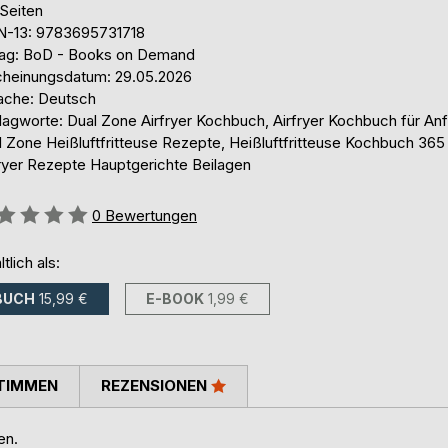
 Seiten
N-13: 9783695731718
lag: BoD - Books on Demand
cheinungsdatum: 29.05.2026
ache: Deutsch
lagworte: Dual Zone Airfryer Kochbuch, Airfryer Kochbuch für Anf
l Zone Heißluftfritteuse Rezepte, Heißluftfritteuse Kochbuch 365
fryer Rezepte Hauptgerichte Beilagen
ertung::
0
Bewertungen
ltlich als:
BUCH
15,99 €
E-BOOK
1,99 €
TIMMEN
REZENSIONEN
en.