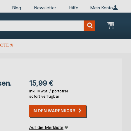
Blog
Newsletter
Hilfe
Mein Konto
Mein Wa
OTE %
sen.
15,99 €
inkl. MwSt. /
portofrei
sofort verfügbar
IN DEN WARENKORB
Auf die Merkliste