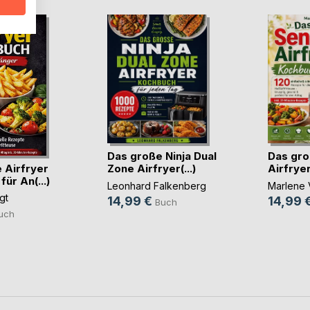
Das große Ninja Dual
Das gro
 Airfryer
Zone Airfryer(...)
Airfrye
ür An(...)
Leonhard Falkenberg
Marlene 
gt
14,99 €
14,99 
Buch
uch