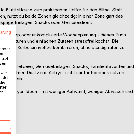
ißluftfritteuse zum praktischen Helfer für den Alltag. Statt
n, nutzt du beide Zonen gleichzeitig: In einer Zone gart das
nusprige Beilagen, Snacks oder Gemüseideen.
lärung
 Meal Prep oder unkomplizierte Wochenplanung - dieses Buch
 Temperaturen und einfachen Zutaten stressfrei kochst. Die
.
r, beide Körbe sinnvoll zu kombinieren, ohne ständig raten zu
wenden
es
nutzt
tzen
e Kartoffelideen, Gemüsebeilagen, Snacks, Familienfavoriten und
alle, die ihren Dual Zone Airfryer nicht nur für Pommes nutzen
owie
 zudem
wei Körben.
 die
eter
liche Airfryer-Ideen - mit weniger Aufwand, weniger Abwasch und
nen
D