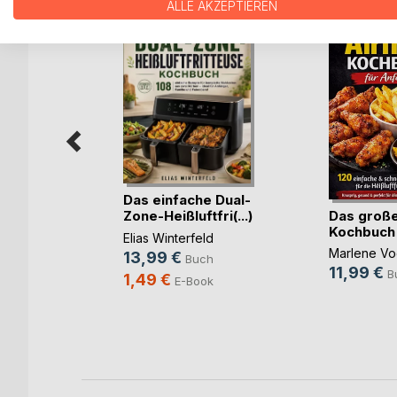
ALLE AKZEPTIEREN
nuss mit
Das einfache Dual-
Das große
d(...)
Zone-Heißluftfri(...)
Kochbuch f
Elias Winterfeld
Marlene Vo
13,99 €
ch
Buch
11,99 €
B
1,49 €
ok
E-Book