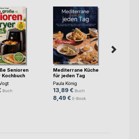
ße Senioren
Mediterrane Küche
r Kochbuch
für jeden Tag
Gewü
Vogt
Paula König
selbe
€
13,89 €
Buch
Buch
Raimun
8,49 €
E-Book
Witzan
8,99
5,49