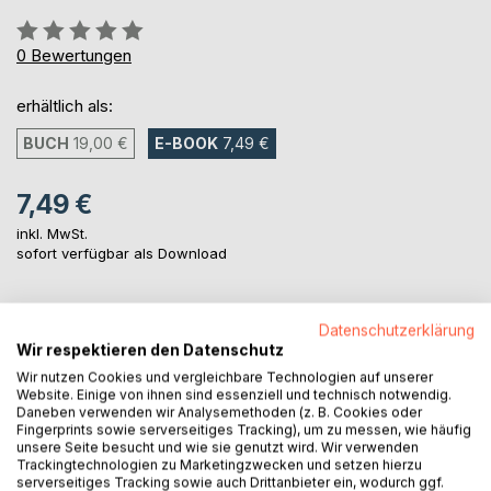
Bewertung::
0%
0
Bewertungen
erhältlich als:
BUCH
19,00 €
E-BOOK
7,49 €
7,49 €
inkl. MwSt.
sofort verfügbar als Download
IN DEN WARENKORB
Datenschutzerklärung
Wir respektieren den Datenschutz
Wir nutzen Cookies und vergleichbare Technologien auf unserer
Auf die Merkliste
Website. Einige von ihnen sind essenziell und technisch notwendig.
Daneben verwenden wir Analysemethoden (z. B. Cookies oder
Titel bewerten
Fingerprints sowie serverseitiges Tracking), um zu messen, wie häufig
unsere Seite besucht und wie sie genutzt wird. Wir verwenden
Trackingtechnologien zu Marketingzwecken und setzen hierzu
serverseitiges Tracking sowie auch Drittanbieter ein, wodurch ggf.