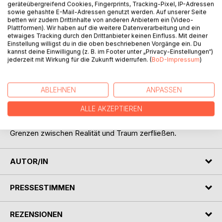
geräteübergreifend Cookies, Fingerprints, Tracking-Pixel, IP-Adressen
sowie gehashte E-Mail-Adressen genutzt werden. Auf unserer Seite
betten wir zudem Drittinhalte von anderen Anbietern ein (Video-
Plattformen). Wir haben auf die weitere Datenverarbeitung und ein
etwaiges Tracking durch den Drittanbieter keinen Einfluss. Mit deiner
BESCHREIBUNG
Einstellung willigst du in die oben beschriebenen Vorgänge ein. Du
kannst deine Einwilligung (z. B. im Footer unter „Privacy-Einstellungen“)
jederzeit mit Wirkung für die Zukunft widerrufen. (
BoD-Impressum
)
Die zwei Geschichten spielen sich in Lebenskrisen des
Protagonisten ab. In der ersten trifft er in Träumen den
ABLEHNEN
ANPASSEN
Propheten Jeremia, wobei Jeremias Leben an ihm
vorüberzieht.. In der zweiten ist er in einer seelischen
ALLE AKZEPTIEREN
Ausnahmesituation gefangen, die Züge einer Psychose hat.
Halluzinationen und Visionen quälen ihn, während die
Grenzen zwischen Realität und Traum zerfließen.
AUTOR/IN
PRESSESTIMMEN
REZENSIONEN