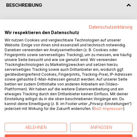
BESCHREIBUNG
Paris im Frühling: Zwei Männer, die unterschiedlicher kaum
Datenschutzerklärung
sein könnten, verlieben sich auf den ersten Blick ineinander.
Wir respektieren den Datenschutz
Der eine aufregend schön, charmant, reich und faul, der
Wir nutzen Cookies und vergleichbare Technologien auf unserer
andere gedankenvoll, ehrgeizig, arm und begabt.
Website. Einige von ihnen sind essenziell und technisch notwendig.
Eine aufregende Zeit beginnt. Doch was passiert, wenn
Daneben verwenden wir Analysemethoden (z. B. Cookies oder
Liebe und Schmerz zu nahe beieinander liegen? Wenn
Fingerprints sowie serverseitiges Tracking), um zu messen, wie häufig
unsere Seite besucht und wie sie genutzt wird. Wir verwenden
anfängliche Zuneigung und Bindungslust nach und nach
Trackingtechnologien zu Marketingzwecken und setzen hierzu
toxisch werden?
serverseitiges Tracking sowie auch Drittanbieter ein, wodurch ggf.
In dieser mitreißenden Erzählung nimmt André Schneider
geräteübergreifend Cookies, Fingerprints, Tracking-Pixel, IP-Adressen
sowie gehashte E-Mail-Adressen genutzt werden. Auf unserer Seite
die Leser mit auf eine wort- und bildgewaltige
betten wir zudem Drittinhalte von anderen Anbietern ein (Video-
halbautobiografische Reise quer durch Europa, lässt sie
Plattformen). Wir haben auf die weitere Datenverarbeitung und ein
hautnah teilhaben an den Höhen, Tiefen und intimsten
etwaiges Tracking durch den Drittanbieter keinen Einfluss. Mit deiner
Einstellung willigst du in die oben beschriebenen Vorgänge ein. Du
Momenten einer außergewöhnlichen Beziehung und
kannst deine Einwilligung (z. B. im Footer unter „Privacy-Einstellungen“)
gewährt tiefe Einblicke in eine Künstlerseele.
jederzeit mit Wirkung für die Zukunft widerrufen. (
BoD-Impressum
)
Über viele Jahre sollten der sich sammelnde und der sich
verschwendende Mann sich im Wechsel annähern und
abstoßen. Philosophen wollten sie werden - und sie sind es
ABLEHNEN
ANPASSEN
auch geworden. Auf ihre eigene, schmerzhafte Weise. Ein