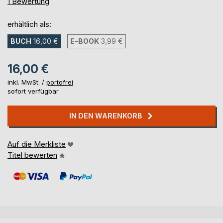
100%
1
Bewertung
erhältlich als:
BUCH
16,00 €
E-BOOK
3,99 €
16,00 €
inkl. MwSt. /
portofrei
sofort verfügbar
IN DEN WARENKORB
Auf die Merkliste
Titel bewerten