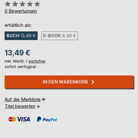
Bewertung::
0%
0
Bewertungen
erhältlich als:
BUCH
13,49 €
E-BOOK
8,49 €
13,49 €
inkl. MwSt. /
portofrei
sofort verfügbar
IN DEN WARENKORB
Auf die Merkliste
Titel bewerten