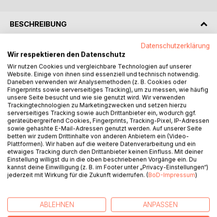
BESCHREIBUNG
Datenschutzerklärung
Angetreten zu einer monatelangen Fahrrad-Reise kreuz
Wir respektieren den Datenschutz
und quer durch Australien und Neuseeland sind zwei
Wir nutzen Cookies und vergleichbare Technologien auf unserer
Pädagogen und Ihre jeweiligen Schützlinge.
Website. Einige von ihnen sind essenziell und technisch notwendig.
Vier Menschen gebunden durch einen Vertrag.
Daneben verwenden wir Analysemethoden (z. B. Cookies oder
Fingerprints sowie serverseitiges Tracking), um zu messen, wie häufig
unsere Seite besucht und wie sie genutzt wird. Wir verwenden
Die beiden betreuten 16-Jährigen reisen um Ihr Leben.
Trackingtechnologien zu Marketingzwecken und setzen hierzu
Als sehr schwierige, beinahe hoffnungslose Fälle schickt
serverseitiges Tracking sowie auch Drittanbieter ein, wodurch ggf.
geräteübergreifend Cookies, Fingerprints, Tracking-Pixel, IP-Adressen
sie das Jugendamt auf eine Radtour durch den fremden
sowie gehashte E-Mail-Adressen genutzt werden. Auf unserer Seite
Kontinent.
betten wir zudem Drittinhalte von anderen Anbietern ein (Video-
Von hier sollen sie keine Chance haben aus ihrem Leben zu
Plattformen). Wir haben auf die weitere Datenverarbeitung und ein
etwaiges Tracking durch den Drittanbieter keinen Einfluss. Mit deiner
entfliehen.
Einstellung willigst du in die oben beschriebenen Vorgänge ein. Du
kannst deine Einwilligung (z. B. im Footer unter „Privacy-Einstellungen“)
Zwischen Reifenpannen, verrückten Bekanntschaften,
jederzeit mit Wirkung für die Zukunft widerrufen. (
BoD-Impressum
)
verschrobenen aber großherzigen Einheimischen und einer
grandiosen Naturkulisse entwickelt sich eine Beziehung
zwischen den Betreuern und Jugendlichen.
ABLEHNEN
ANPASSEN