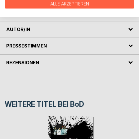
ALLE AKZEPTIEREN
In einer humorvollen und charmanten Tagebuchform erzählt
dieses Werk die komplette Reise von A bis Z.
AUTOR/IN
PRESSESTIMMEN
REZENSIONEN
WEITERE TITEL BEI
BoD