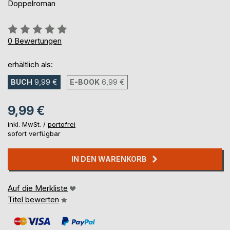
Doppelroman
Bewertung::
0%
0
Bewertungen
erhältlich als:
BUCH
9,99 €
E-BOOK
6,99 €
9,99 €
inkl. MwSt. /
portofrei
sofort verfügbar
IN DEN WARENKORB
Auf die Merkliste
Titel bewerten