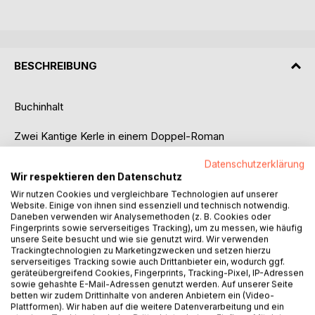
BESCHREIBUNG
Buchinhalt
Zwei Kantige Kerle in einem Doppel-Roman
Datenschutzerklärung
Mit Klaus Dombrowski.
Wir respektieren den Datenschutz
Einem professionellen Haushüter, der feststellt, dass er im
Trophäenkeller nicht alleine ist und der nachfolgend
Wir nutzen Cookies und vergleichbare Technologien auf unserer
Website. Einige von ihnen sind essenziell und technisch notwendig.
aufbricht in das Land seiner Träume, nach Namibia.
Daneben verwenden wir Analysemethoden (z. B. Cookies oder
Fingerprints sowie serverseitiges Tracking), um zu messen, wie häufig
Sie möchten sorglos in den Urlaub fahren? Kein Problem!
unsere Seite besucht und wie sie genutzt wird. Wir verwenden
Trackingtechnologien zu Marketingzwecken und setzen hierzu
Ich bin für Sie da! Der Rasen wird gemäht und der
serverseitiges Tracking sowie auch Drittanbieter ein, wodurch ggf.
Kühlschrank wird aufgefüllt. Sie kommen nach Hause und
geräteübergreifend Cookies, Fingerprints, Tracking-Pixel, IP-Adressen
Ihr Urlaub ist noch nicht zu Ende. Haushüter Klaus macht es
sowie gehashte E-Mail-Adressen genutzt werden. Auf unserer Seite
betten wir zudem Drittinhalte von anderen Anbietern ein (Video-
möglich. Holen Sie sich Klaus ins Haus!
Plattformen). Wir haben auf die weitere Datenverarbeitung und ein