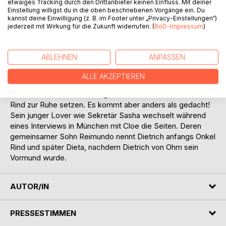
etwaiges Tracking durch den Drittanbieter keinen Einfluss. Mit deiner
Und
Einstellung willigst du in die oben beschriebenen Vorgänge ein. Du
kannst deine Einwilligung (z. B. im Footer unter „Privacy-Einstellungen“)
jederzeit mit Wirkung für die Zukunft widerrufen. (
BoD-Impressum
)
Mit Dietrich von Ohm.
Einem avancierten Männer-Modeschöpfer im schönen
Schein der Modewelt, der breit grinsend neben seinem
ABLEHNEN
ANPASSEN
Adoptivsohn Reimundo in die Zukunft schaut.
ALLE AKZEPTIEREN
Männer-Modeschöpfer Dietrich von Ohm möchte sich
nach seinem 50. Geburtstag mit seiner letzten Collection
Rind zur Ruhe setzen. Es kommt aber anders als gedacht!
Sein junger Lover wie Sekretär Sasha wechselt während
eines Interviews in München mit Cloe die Seiten. Deren
gemeinsamer Sohn Reimundo nennt Dietrich anfangs Onkel
Rind und später Dieta, nachdem Dietrich von Ohm sein
Vormund wurde.
AUTOR/IN
PRESSESTIMMEN