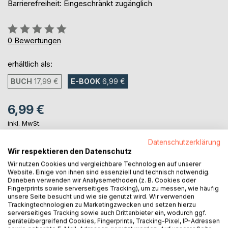
Barrierefreiheit: Eingeschränkt zugänglich
Bewertung::
0%
0
Bewertungen
erhältlich als:
BUCH
17,99 €
E-BOOK
6,99 €
6,99 €
inkl. MwSt.
sofort verfügbar als Download
Datenschutzerklärung
Wir respektieren den Datenschutz
Wir nutzen Cookies und vergleichbare Technologien auf unserer
IN DEN WARENKORB
Website. Einige von ihnen sind essenziell und technisch notwendig.
Daneben verwenden wir Analysemethoden (z. B. Cookies oder
Fingerprints sowie serverseitiges Tracking), um zu messen, wie häufig
Auf die Merkliste
unsere Seite besucht und wie sie genutzt wird. Wir verwenden
Trackingtechnologien zu Marketingzwecken und setzen hierzu
Titel bewerten
serverseitiges Tracking sowie auch Drittanbieter ein, wodurch ggf.
geräteübergreifend Cookies, Fingerprints, Tracking-Pixel, IP-Adressen