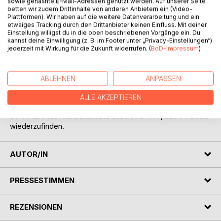
sowie gehashte E-Mail-Adressen genutzt werden. Auf unserer Seite
betten wir zudem Drittinhalte von anderen Anbietern ein (Video-
Plattformen). Wir haben auf die weitere Datenverarbeitung und ein
etwaiges Tracking durch den Drittanbieter keinen Einfluss. Mit deiner
Einstellung willigst du in die oben beschriebenen Vorgänge ein. Du
kannst deine Einwilligung (z. B. im Footer unter „Privacy-Einstellungen“)
jederzeit mit Wirkung für die Zukunft widerrufen. (
BoD-Impressum
)
BESCHREIBUNG
ABLEHNEN
ANPASSEN
Ein spannendes Weihnachtsabenteuer: Die weiße Hündin
Ohwie verläuft sich und trifft auf den Straßenhund Raus, der
ALLE AKZEPTIEREN
sie durch die Nacht begleitet. Gemeinsam entdecken sie
ein verlorenes Menschenkind und helfen ihm, seine Familie
wiederzufinden.
AUTOR/IN
PRESSESTIMMEN
REZENSIONEN