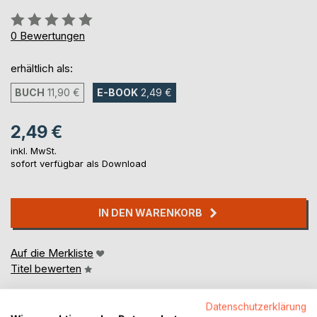
Bewertung::
0%
0
Bewertungen
erhältlich als:
BUCH
11,90 €
E-BOOK
2,49 €
2,49 €
inkl. MwSt.
sofort verfügbar als Download
IN DEN WARENKORB
Auf die Merkliste
Titel bewerten
Datenschutzerklärung