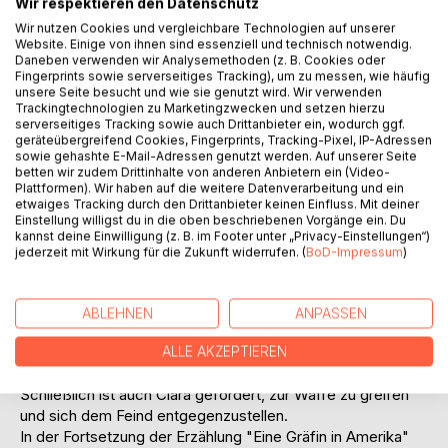
Wir respektieren den Datenschutz
Wir nutzen Cookies und vergleichbare Technologien auf unserer
Website. Einige von ihnen sind essenziell und technisch notwendig.
Daneben verwenden wir Analysemethoden (z. B. Cookies oder
Fingerprints sowie serverseitiges Tracking), um zu messen, wie häufig
BESCHREIBUNG
unsere Seite besucht und wie sie genutzt wird. Wir verwenden
Trackingtechnologien zu Marketingzwecken und setzen hierzu
serverseitiges Tracking sowie auch Drittanbieter ein, wodurch ggf.
geräteübergreifend Cookies, Fingerprints, Tracking-Pixel, IP-Adressen
"Zwei Frauen unterm Sternenbanner"
sowie gehashte E-Mail-Adressen genutzt werden. Auf unserer Seite
betten wir zudem Drittinhalte von anderen Anbietern ein (Video-
Altersempfehlung: ab 16 Jahre
Plattformen). Wir haben auf die weitere Datenverarbeitung und ein
etwaiges Tracking durch den Drittanbieter keinen Einfluss. Mit deiner
Einstellung willigst du in die oben beschriebenen Vorgänge ein. Du
Die USA im Jahre 1862. Der Bürgerkrieg zerreißt das Land
kannst deine Einwilligung (z. B. im Footer unter „Privacy-Einstellungen“)
in Norden und Süden. Clara hatte erwartet, dass sie so weit
jederzeit mit Wirkung für die Zukunft widerrufen. (
BoD-Impressum
)
im Norden und kurz vor der Grenze zu Kanada von den
Auswirkungen dieser Auseinandersetzung verschont
bleiben würde, doch dann bricht ihre Partnerin, die
ABLEHNEN
ANPASSEN
ehemalige Sklavin Rose, auf, um ihre Mutter aus der
Sklaverei zu befreien, doch schnell stellt die junge Frau
ALLE AKZEPTIEREN
fest, dass dies ein tödlicher Einfall gewesen war.
Schließlich ist auch Clara gefordert, zur Waffe zu greifen
und sich dem Feind entgegenzustellen.
In der Fortsetzung der Erzählung "Eine Gräfin in Amerika"