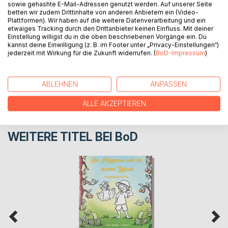
sowie gehashte E-Mail-Adressen genutzt werden. Auf unserer Seite
betten wir zudem Drittinhalte von anderen Anbietern ein (Video-
AUTOR/IN
Plattformen). Wir haben auf die weitere Datenverarbeitung und ein
etwaiges Tracking durch den Drittanbieter keinen Einfluss. Mit deiner
Einstellung willigst du in die oben beschriebenen Vorgänge ein. Du
PRESSESTIMMEN
kannst deine Einwilligung (z. B. im Footer unter „Privacy-Einstellungen“)
jederzeit mit Wirkung für die Zukunft widerrufen. (
BoD-Impressum
)
REZENSIONEN
ABLEHNEN
ANPASSEN
ALLE AKZEPTIEREN
WEITERE TITEL BEI
BoD