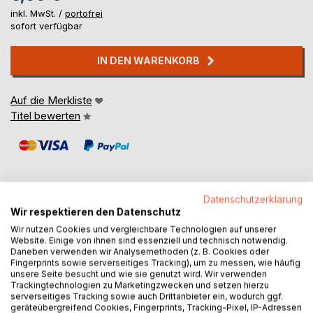
inkl. MwSt. /
portofrei
sofort verfügbar
IN DEN WARENKORB
Auf die Merkliste
Titel bewerten
Datenschutzerklärung
Wir respektieren den Datenschutz
BESCHREIBUNG
Wir nutzen Cookies und vergleichbare Technologien auf unserer
Website. Einige von ihnen sind essenziell und technisch notwendig.
Daneben verwenden wir Analysemethoden (z. B. Cookies oder
Zwei Fische schwimmen durch das Meer. Was sie da wohl
Fingerprints sowie serverseitiges Tracking), um zu messen, wie häufig
unsere Seite besucht und wie sie genutzt wird. Wir verwenden
erleben? Finde es heraus und male die Bilder zur
Trackingtechnologien zu Marketingzwecken und setzen hierzu
Reimgeschichte mit deinen Lieblingsfarben aus.
serverseitiges Tracking sowie auch Drittanbieter ein, wodurch ggf.
geräteübergreifend Cookies, Fingerprints, Tracking-Pixel, IP-Adressen