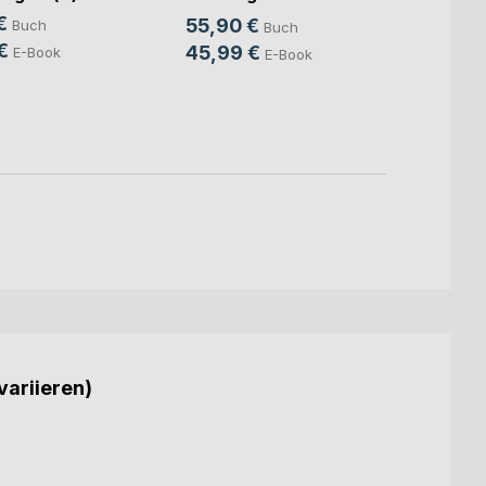
Intell
die K(...)
€
55,90 €
Buch
Buch
Mitte
Sven S
€
45,99 €
E-Book
E-Book
24,9
18,9
variieren)