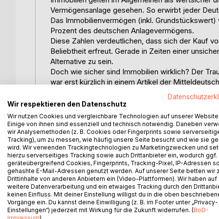
Vermögensanlage gesehen. So erwirbt jeder Deut
Das Immobilienvermögen (inkl. Grundstückswert) wur
Prozent des deutschen Anlagevermögens.
Diese Zahlen verdeutlichen, dass sich der Kauf 
Beliebtheit erfreut. Gerade in Zeiten einer unsiche
Alternative zu sein.
Doch wie sicher sind Immobilien wirklich? Der Tra
war erst kürzlich in einem Artikel der Mitteldeuts
Zwangsversteigerungen in Sachsen-Anhalt aufme
Datenschutzerk
So standen laut Aufterbeck im Jahr 2003 von ein
Wir respektieren den Datenschutz
Immobilien im Verkehrswert von 18,8 Mrd.  bei de
Wir nutzen Cookies und vergleichbare Technologien auf unserer Website
besorgniserregende Tendenz lässt es nötig ersch
Einige von ihnen sind essenziell und technisch notwendig. Daneben ver
wir Analysemethoden (z. B. Cookies oder Fingerprints sowie serverseitig
Die folgende Arbeit verfolgt das Ziel, sowohl Sa
Tracking), um zu messen, wie häufig unsere Seite besucht und wie sie ge
auch Mitarbeitern von Versicherungen und Finanzie
wird. Wir verwenden Trackingtechnologien zu Marketingzwecken und se
Bietinteressenten von Wohneigentum und Kapitala
hierzu serverseitiges Tracking sowie auch Drittanbieter ein, wodurch ggf.
geräteübergreifend Cookies, Fingerprints, Tracking-Pixel, IP-Adressen s
Auskunft über Verfahrensweisen, Tendenzen und
gehashte E-Mail-Adressen genutzt werden. Auf unserer Seite betten wir
Beispiel einer repräsentativen Region im Mitteld
Drittinhalte von anderen Anbietern ein (Video-Plattformen). Wir haben auf
Gang der Untersuchung:
weitere Datenverarbeitung und ein etwaiges Tracking durch den Drittanbi
Unter Mitteldeutschland / Mitteldeutschem Raum 
keinen Einfluss. Mit deiner Einstellung willigst du in die oben beschriebe
Vorgänge ein. Du kannst deine Einwilligung (z. B. im Footer unter „Privacy-
Freistaaten Sachsen und Thüringen sowie das Bu
Einstellungen“) jederzeit mit Wirkung für die Zukunft widerrufen. (
BoD-
Da es im Rahmen dieser Arbeit nicht möglich gew
Impressum
)