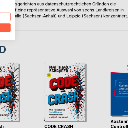
ren Amtsgerichten aus datenschutzrechtlichen Gründen die
 Autor auf eine repräsentative Auswahl von sechs Landkreisen in
tädte Halle (Sachsen-Anhalt) und Leipzig (Sachsen) konzentriert.
D
Kostenr
sh
CODE CRASH
Controlli