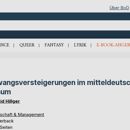
Über BoD
NCE
QUEER
FANTASY
LYRIK
E-BOOK-ANGEB
angsversteigerungen im mitteldeuts
aum
id Hillger
tschaft & Management
erback
 Seiten