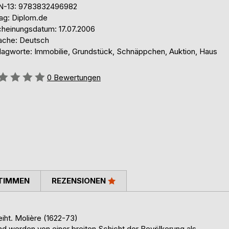
N-13: 9783832496982
lag: Diplom.de
cheinungsdatum: 17.07.2006
ache: Deutsch
lagworte: Immobilie, Grundstück, Schnäppchen, Auktion, Haus
ertung::
0
Bewertungen
TIMMEN
REZENSIONEN
iht. Molière (1622-73)
nd werden von einer breiten Schicht der Bevölkerung als