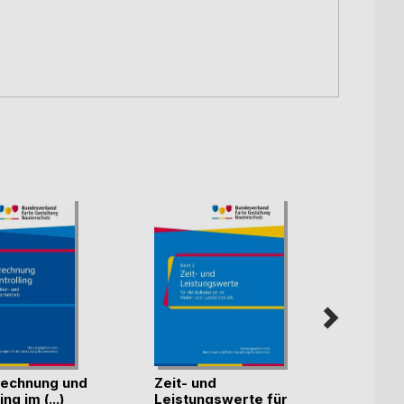
echnung und
Zeit- und
Künst
ng im (...)
Leistungswerte für