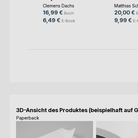
(...)
Clemens Dachs
Matthias Sc
ut
16,99 €
20,00 €
Buch
ch
6,49 €
9,99 €
E-Book
E-
ook
3D-Ansicht des Produktes (beispielhaft auf 
Paperback