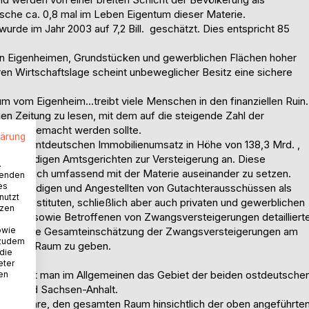
sche ca. 0,8 mal im Leben Eigentum dieser Materie.
de im Jahr 2003 auf 7,2 Bill.  geschätzt. Dies entspricht 85
von Eigenheimen, Grundstücken und gewerblichen Flächen hoher
ren Wirtschaftslage scheint unbeweglicher Besitz eine sichere
um vom Eigenheim...treibt viele Menschen in den finanziellen Ruin.
chen Zeitung zu lesen, mit dem auf die steigende Zahl der
rksam gemacht werden sollte.
lärung
em gesamtdeutschen Immobilienumsatz in Höhe von 138,3 Mrd. ,
n zuständigen Amtsgerichten zur Versteigerung an. Diese
.
einen, sich umfassend mit der Materie auseinander zu setzen.
wenden
es
chverständigen und Angestellten von Gutachterausschüssen als
nutzt
rungsinstituten, schließlich aber auch privaten und gewerblichen
tzen
nlagen sowie Betroffenen von Zwangsversteigerungen detailliert
owie
 objektive Gesamteinschätzung der Zwangsversteigerungen am
 zudem
eutschen Raum zu geben.
 die
eter
versteht man im Allgemeinen das Gebiet der beiden ostdeutsche
nen
ndesland Sachsen-Anhalt.
esen wäre, den gesamten Raum hinsichtlich der oben angeführte