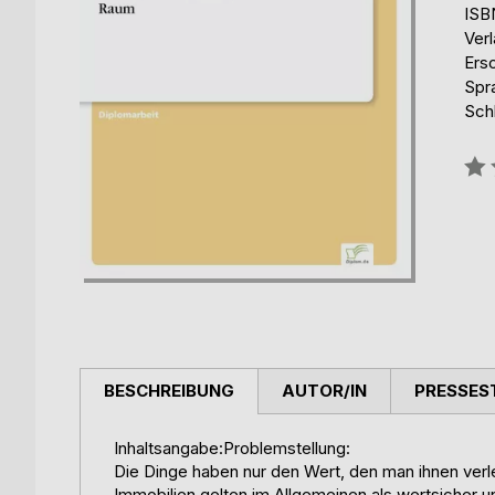
ISB
Ver
Ers
Spr
Sch
Bew
0%
BESCHREIBUNG
AUTOR/IN
PRESSES
Inhaltsangabe:Problemstellung:
Die Dinge haben nur den Wert, den man ihnen verle
Immobilien gelten im Allgemeinen als wertsicher u