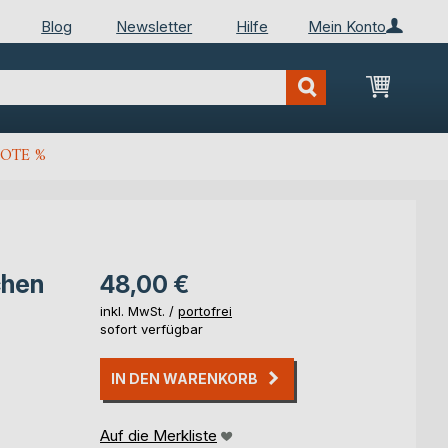
Blog
Newsletter
Hilfe
Mein Konto
Mein Wa
OTE %
chen
48,00 €
inkl. MwSt. /
portofrei
sofort verfügbar
IN DEN WARENKORB
Auf die Merkliste